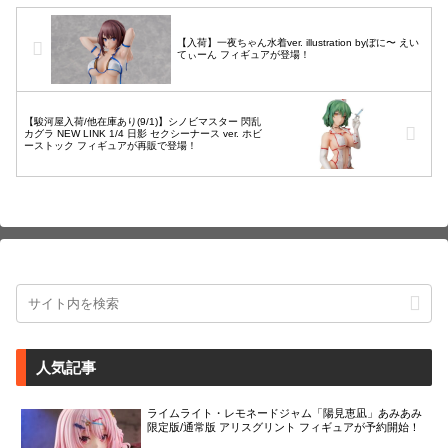
【入荷】一夜ちゃん水着ver. illustration byぼに〜 えい
てぃーん フィギュアが登場！
【駿河屋入荷/他在庫あり(9/1)】シノビマスター 閃乱
カグラ NEW LINK 1/4 日影 セクシーナース ver. ホビ
ーストック フィギュアが再販で登場！
人気記事
ライムライト・レモネードジャム「陽見恵凪」あみあみ
限定版/通常版 アリスグリント フィギュアが予約開始！