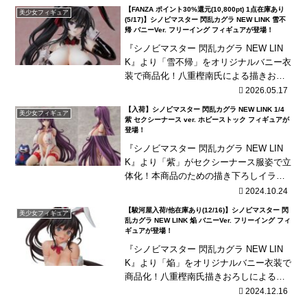
【FANZA ポイント30%還元(10,800pt) 1点在庫あり
美少女フィギュア
(5/17)】シノビマスター 閃乱カグラ NEW LINK 雪不
帰 バニーVer. フリーイング フィギュアが登場！
『シノビマスター 閃乱カグラ NEW LIN
K』より「雪不帰」をオリジナルバニー衣
装で商品化！八重樫南氏による描きおろ
しコスチュームデザインを再現！
2026.05.17
【入荷】シノビマスター 閃乱カグラ NEW LINK 1/4
美少女フィギュア
紫 セクシーナース ver. ホビーストック フィギュアが
登場！
『シノビマスター 閃乱カグラ NEW LIN
K』より「紫」がセクシーナース服姿で立
体化！本商品のための描き下ろしイラス
トを元に立体化！衣装は一部着脱可能！
2024.10.24
【駿河屋入荷/他在庫あり(12/16)】シノビマスター 閃
美少女フィギュア
乱カグラ NEW LINK 焔 バニーVer. フリーイング フィ
ギュアが登場！
『シノビマスター 閃乱カグラ NEW LIN
K』より「焔」をオリジナルバニー衣装で
商品化！八重樫南氏描きおろしによるコ
スチュームデザインを立体化！
2024.12.16