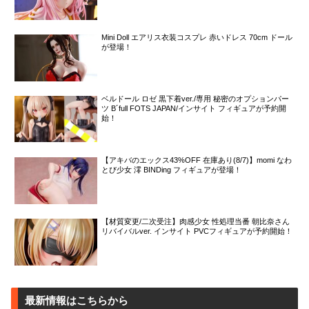
Mini Doll エアリス衣装コスプレ 赤いドレス 70cm ドール
が登場！
ベルドール ロゼ 黒下着ver./専用 秘密のオプションパー
ツ B´full FOTS JAPAN/インサイト フィギュアが予約開
始！
【アキバのエックス43%OFF 在庫あり(8/7)】momi なわ
とび少女 澪 BINDing フィギュアが登場！
【材質変更/二次受注】肉感少女 性処理当番 朝比奈さん
リバイバルver. インサイト PVCフィギュアが予約開始！
最新情報はこちらから