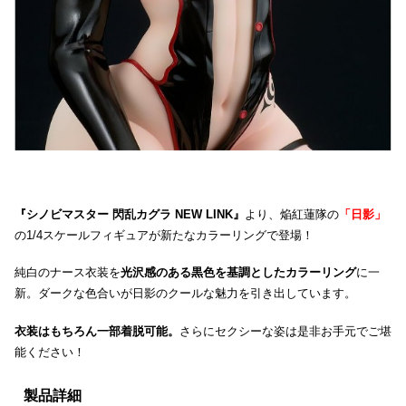
『シノビマスター 閃乱カグラ NEW LINK』
より、焔紅蓮隊の
「日影」
の1/4スケールフィギュアが新たなカラーリングで登場！
純白のナース衣装を
光沢感のある黒色を基調としたカラーリング
に一
新。ダークな色合いが日影のクールな魅力を引き出しています。
衣装はもちろん一部着脱可能。
さらにセクシーな姿は是非お手元でご堪
能ください！
製品詳細