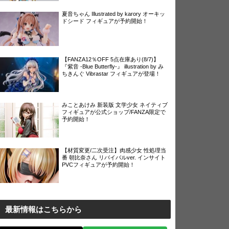
夏音ちゃん Illustrated by karory オーキッ
ドシード フィギュアが予約開始！
【FANZA12％OFF 5点在庫あり(8/7)】
『紫音 -Blue Butterfly-』 illustration by み
ちきんぐ Vibrastar フィギュアが登場！
みことあけみ 新装版 文学少女 ネイティブ
フィギュアが公式ショップ/FANZA限定で
予約開始！
【材質変更/二次受注】肉感少女 性処理当
番 朝比奈さん リバイバルver. インサイト
PVCフィギュアが予約開始！
最新情報はこちらから