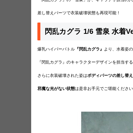
差し替えパーツで衣装破壊状態も再現可能！
閃乱カグラ 1/6 雪泉 水着Ve
爆乳ハイパーバトル
『閃乱カグラ』
より、水着姿の
『閃乱カグラ』のキャラクターデザインを担当する
さらに衣装破壊された姿は
ボディパーツの差し替え
邪魔な光がない状態
は是非お手元でご堪能ください