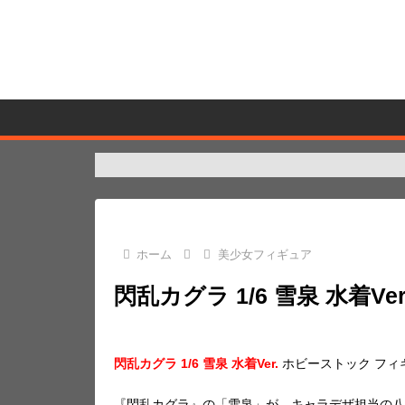
ホーム
美少女フィギュア
閃乱カグラ 1/6 雪泉 水着
閃乱カグラ 1/6 雪泉 水着Ver.
ホビーストック フィ
『閃乱カグラ』の「雪泉」が、キャラデザ担当の八