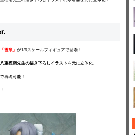
r.
「雪泉」
が1/6スケールフィギュアで登場！
八重樫南先生の描き下ろしイラスト
を元に立体化。
で再現可能！
！