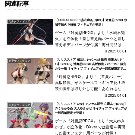
関連記事
【FANZA6％OFF 1点在庫あり(8/1)】対魔忍RPGX 水
美少女フィギュア
城不知火 PURE フィギュアが登場！
ゲーム『対魔忍RPGX』より「水城不知
火」を立体化！差し替え顔パーツと差し
替えボディパーツが付属！海外商品は、
発売が長期延期されたり、発売中止とな
2025.08.01
る可能性が国内商品と比べて高い傾向に
【リリスストア 蔵出しキャンセル販売 在庫あり(4/
美少女フィギュア
あり、輸入流通ルー...
1)】BINDing 対魔忍RPGX 高坂静流 バニーVer. 限定
カラー版 ネイティブ フィギュアが一部店舗限定で登
場！
『対魔忍RPGX』より「【常夏バニー】
高坂静流」がスケールフィギュア化！衣
装の胸部は取り外し可能！あられもない
姿もお楽しみいただけます！
2025.04.01
【リリスストア GWキャンセル販売 在庫あり(4/30)】
美少女フィギュア
のくちゅるぬ 大人ゆきかぜ ネイティブ フィギュアが
一部店舗限定で登場！
ゲーム『対魔忍RPGX』より「大人ゆき
かぜ」が立体化！DXver.では雷遁を再現
した雷エフェクト用パーツが付属！