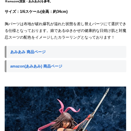
※amazon(直販・あみあみ)を参考。
サイズ：1/6スケール(全高：約34cm)
胸パーツは布地が破れ爆乳が溢れた状態を差し替えパーツにて選択でき
る仕様となっております。娘であるゆきかぜの健康的な日焼け肌と対魔
忍スーツの配色をイメージしたカラーリングとなっております！
あみあみ 商品ページ
amazon(あみあみ) 商品ページ