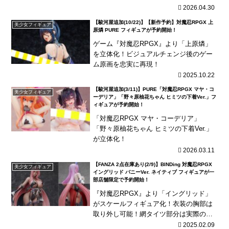
2026.04.30
【駿河屋追加(10/22)】【新作予約】対魔忍RPGX 上
美少女フィギュア
原燐 PURE フィギュアが予約開始！
ゲーム『対魔忍RPGX』より「上原燐」
を立体化！ビジュアルチェンジ後のゲー
ム原画を忠実に再現！
2025.10.22
【駿河屋追加(3/11)】PURE「対魔忍RPGX マヤ・コ
美少女フィギュア
ーデリア」「野々原柚花ちゃん ヒミツの下着Ver.」フ
ィギュアが予約開始！
「対魔忍RPGX マヤ・コーデリア」
「野々原柚花ちゃん ヒミツの下着Ver.」
が立体化！
2026.03.11
【FANZA 2点在庫あり(2/9)】BINDing 対魔忍RPGX
美少女フィギュア
イングリッド バニーVer. ネイティブ フィギュアが一
部店舗限定で予約開始！
『対魔忍RPGX』より「イングリッド」
がスケールフィギュア化！衣装の胸部は
取り外し可能！網タイツ部分は実際の布
製！
2025.02.09