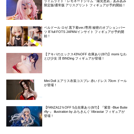
ライムライト・レモネードジャム「陽見恵凪」あみあみ
限定版/通常版 アリスグリント フィギュアが予約開始！
ベルドール ロゼ 黒下着ver./専用 秘密のオプションパー
ツ B´full FOTS JAPAN/インサイト フィギュアが予約開
始！
【アキバのエックス43%OFF 在庫あり(8/7)】momi なわ
とび少女 澪 BINDing フィギュアが登場！
Mini Doll エアリス衣装コスプレ 赤いドレス 70cm ドール
が登場！
【FANZA12％OFF 5点在庫あり(8/7)】『紫音 -Blue Butte
rfly-』 illustration by みちきんぐ Vibrastar フィギュアが
登場！