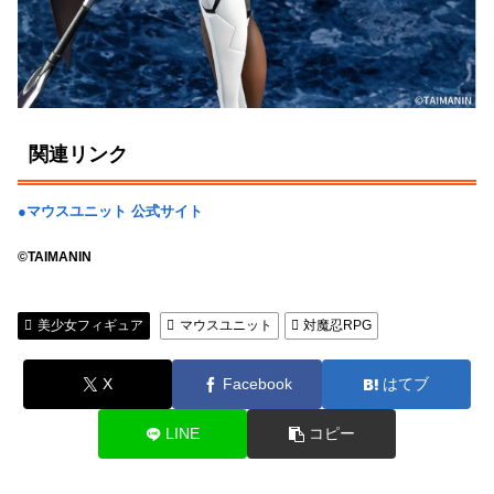
関連リンク
●マウスユニット 公式サイト
©TAIMANIN
美少女フィギュア
マウスユニット
対魔忍RPG
X
Facebook
はてブ
LINE
コピー