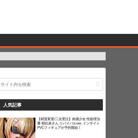
人気記事
【材質変更/二次受注】肉感少女 性処理当
番 朝比奈さん リバイバルver. インサイト
PVCフィギュアが予約開始！