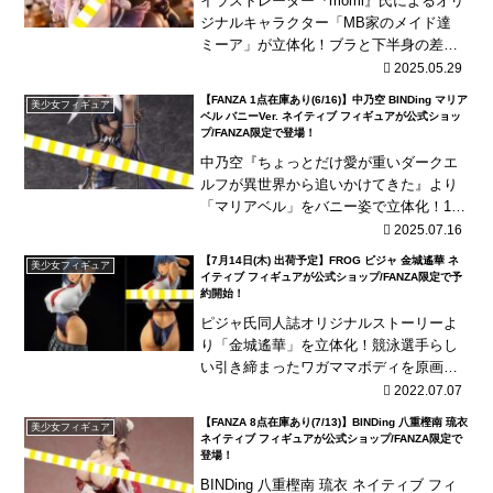
イラストレーター『momi』氏によるオリ
ジナルキャラクター「MB家のメイド達
ミーア」が立体化！ブラと下半身の差し
替えパーツなどが付属！
2025.05.29
【FANZA 1点在庫あり(6/16)】中乃空 BINDing マリア
美少女フィギュア
ベル バニーVer. ネイティブ フィギュアが公式ショッ
プ/FANZA限定で登場！
中乃空『ちょっとだけ愛が重いダークエ
ルフが異世界から追いかけてきた』より
「マリアベル」をバニー姿で立体化！1/4
スケールのビッグサイズに布製網タイツ
2025.07.16
を使用！
【7月14日(木) 出荷予定】FROG ピジャ 金城遙華 ネ
美少女フィギュア
イティブ フィギュアが公式ショップ/FANZA限定で予
約開始！
ピジャ氏同人誌オリジナルストーリーよ
り「金城遙華」を立体化！競泳選手らし
い引き締まったワガママボディを原画そ
のままに再現！「たくし上げver」「水着
2022.07.07
ver」「着衣ver」の3種類のスタイルがお
【FANZA 8点在庫あり(7/13)】BINDing 八重樫南 琉衣
美少女フィギュア
楽しみい...
ネイティブ フィギュアが公式ショップ/FANZA限定で
登場！
BINDing 八重樫南 琉衣 ネイティブ フィ