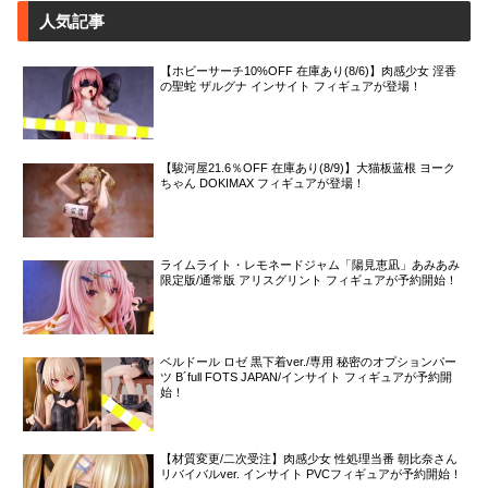
人気記事
【ホビーサーチ10%OFF 在庫あり(8/6)】肉感少女 淫香
の聖蛇 ザルグナ インサイト フィギュアが登場！
【駿河屋21.6％OFF 在庫あり(8/9)】大猫板蓝根 ヨーク
ちゃん DOKIMAX フィギュアが登場！
ライムライト・レモネードジャム「陽見恵凪」あみあみ
限定版/通常版 アリスグリント フィギュアが予約開始！
ベルドール ロゼ 黒下着ver./専用 秘密のオプションパー
ツ B´full FOTS JAPAN/インサイト フィギュアが予約開
始！
【材質変更/二次受注】肉感少女 性処理当番 朝比奈さん
リバイバルver. インサイト PVCフィギュアが予約開始！