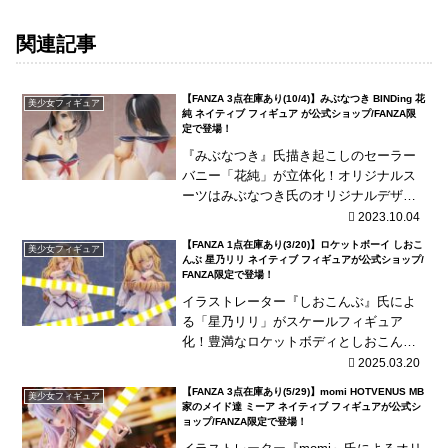
関連記事
【FANZA 3点在庫あり(10/4)】みぶなつき BINDing 花
美少女フィギュア
純 ネイティブ フィギュア が公式ショップ/FANZA限
定で登場！
『みぶなつき』氏描き起こしのセーラー
バニー「花純」が立体化！オリジナルス
ーツはみぶなつき氏のオリジナルデザイ
ン！衣装の一部はパーツを差し替え可
2023.10.04
能！
【FANZA 1点在庫あり(3/20)】ロケットボーイ しおこ
美少女フィギュア
んぶ 星乃リリ ネイティブ フィギュアが公式ショップ/
FANZA限定で登場！
イラストレーター『しおこんぶ』氏によ
る「星乃リリ」がスケールフィギュア
化！豊満なロケットボディとしおこんぶ
氏特有の妖艶の表情を忠実に再現！
2025.03.20
【FANZA 3点在庫あり(5/29)】momi HOTVENUS MB
美少女フィギュア
家のメイド達 ミーア ネイティブ フィギュアが公式シ
ョップ/FANZA限定で登場！