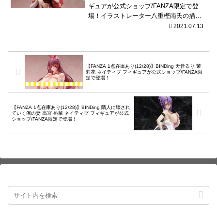
ギュアが公式ショップ/FANZA限定で登
場！イラストレーター八重樫南氏の描き
下しオリジナルイラスト「琉衣」が立体
2021.07.13
化！着物や帯はすべて縫製、自由に脱ぎ
着さ...
【FANZA 1点在庫あり(12/28)】BINDing 天音るり 茉
莉花 ネイティブ フィギュアが公式ショップ/FANZA限
定で登場！
【FANZA 1点在庫あり(12/28)】BINDing 隣人に壊され
ていく俺の妻 高宮 桃華 ネイティブ フィギュアが公式
ショップ/FANZA限定で登場！