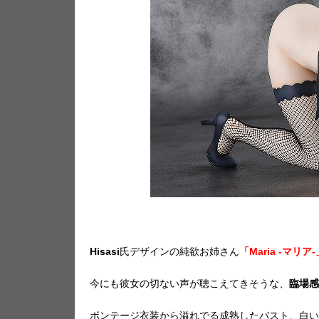
Hisasi
氏デザインの純欲お姉さん
「Maria -マリア-
今にも彼女の切ない声が聴こえてきそうな、
臨場感
ボンテージ衣装から溢れでる成熟したバスト、白い