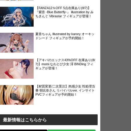
【FANZA12％OFF 5点在庫あり(8/7)】
『紫音 -Blue Butterfly-』 illustration by み
ちきんぐ Vibrastar フィギュアが登場！
夏音ちゃん Illustrated by karory オーキッ
ドシード フィギュアが予約開始！
【アキバのエックス43%OFF 在庫あり(8/
7)】momi なわとび少女 澪 BINDing フィ
ギュアが登場！
【材質変更/二次受注】肉感少女 性処理当
番 朝比奈さん リバイバルver. インサイト
PVCフィギュアが予約開始！
最新情報はこちらから