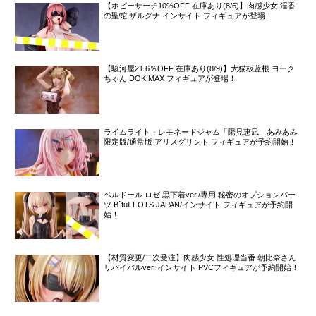
【ホビーサーチ10%OFF 在庫あり(8/6)】肉感少女 淫香
の聖蛇 ザルグナ インサイト フィギュアが登場！
【駿河屋21.6％OFF 在庫あり(8/9)】大猫板蓝根 ヨーク
ちゃん DOKIMAX フィギュアが登場！
ライムライト・レモネードジャム「陽見恵凪」あみあみ
限定版/通常版 アリスグリント フィギュアが予約開始！
ベルドール ロゼ 黒下着ver./専用 秘密のオプションパー
ツ B´full FOTS JAPAN/インサイト フィギュアが予約開
始！
【材質変更/二次受注】肉感少女 性処理当番 朝比奈さん
リバイバルver. インサイト PVCフィギュアが予約開始！