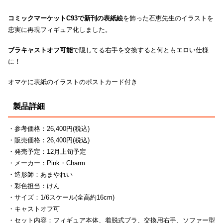
コミックマーケットC93で新刊の表紙絵
を飾った石恵先生のイラストを
忠実に再現フィギュア化しました。
ブラキャストオフ可能
で隠してる右手を交換すると何ともエロい仕様
に！
オマケに表紙のイラストのポストカード付き
製品詳細
・参考価格：26,400円(税込)
・販売価格：26,400円(税込)
・発売予定：12月上旬予定
・メーカー：Pink・Charm
・造形師：あまやれい
・彩色担当：けん
・サイズ：1/6スケール(全高約16cm)
・キャストオフ可
・セット内容：フィギュア本体、着脱式ブラ、交換用右手、ソファー型