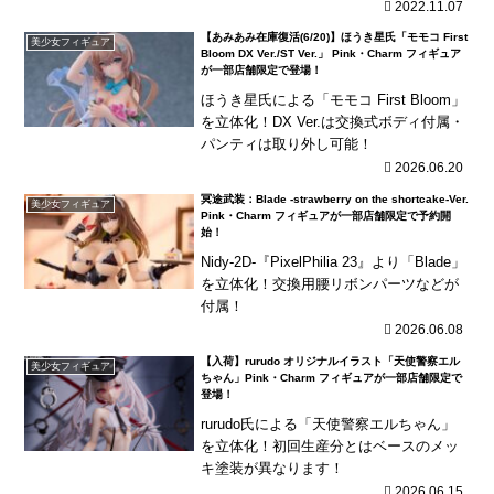
2022.11.07
【あみあみ在庫復活(6/20)】ほうき星氏「モモコ First
美少女フィギュア
Bloom DX Ver./ST Ver.」 Pink・Charm フィギュア
が一部店舗限定で登場！
ほうき星氏による「モモコ First Bloom」
を立体化！DX Ver.は交換式ボディ付属・
パンティは取り外し可能！
2026.06.20
冥途武装：Blade -strawberry on the shortcake-Ver.
美少女フィギュア
Pink・Charm フィギュアが一部店舗限定で予約開
始！
Nidy-2D-『PixelPhilia 23』より「Blade」
を立体化！交換用腰リボンパーツなどが
付属！
2026.06.08
【入荷】rurudo オリジナルイラスト「天使警察エル
美少女フィギュア
ちゃん」Pink・Charm フィギュアが一部店舗限定で
登場！
rurudo氏による「天使警察エルちゃん」
を立体化！初回生産分とはベースのメッ
キ塗装が異なります！
2026.06.15