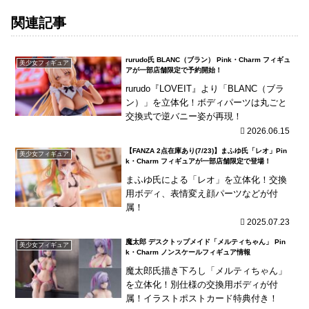
関連記事
rurudo氏 BLANC（ブラン） Pink・Charm フィギュ
美少女フィギュア
アが一部店舗限定で予約開始！
rurudo『LOVEIT』より「BLANC（ブラ
ン）」を立体化！ボディパーツは丸ごと
交換式で逆バニー姿が再現！
2026.06.15
【FANZA 2点在庫あり(7/23)】まふゆ氏「レオ」Pin
美少女フィギュア
k・Charm フィギュアが一部店舗限定で登場！
まふゆ氏による「レオ」を立体化！交換
用ボディ、表情変え顔パーツなどが付
属！
2025.07.23
魔太郎 デスクトップメイド「メルティちゃん」 Pin
美少女フィギュア
k・Charm ノンスケールフィギュア情報
魔太郎氏描き下ろし「メルティちゃん」
を立体化！別仕様の交換用ボディが付
属！イラストポストカード特典付き！