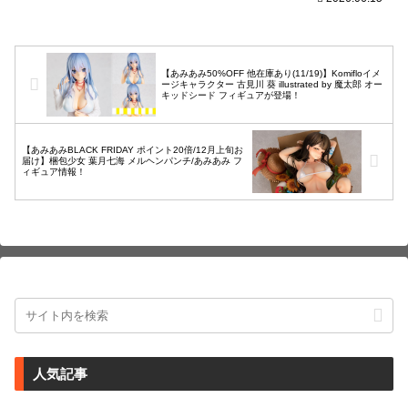
【あみあみ50%OFF 他在庫あり(11/19)】Komifloイメ
ージキャラクター 古見川 葵 illustrated by 魔太郎 オー
キッドシード フィギュアが登場！
【あみあみBLACK FRIDAY ポイント20倍/12月上旬お
届け】梱包少女 葉月七海 メルヘンパンチ/あみあみ フ
ィギュア情報！
人気記事