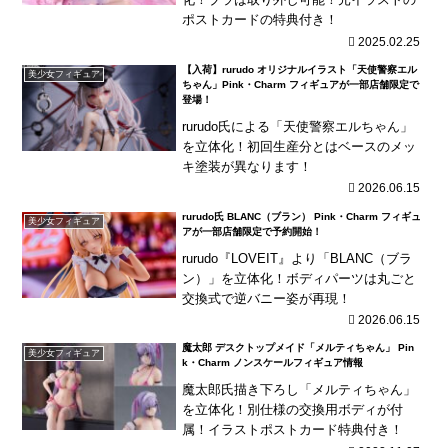
ポストカードの特典付き！
2025.02.25
【入荷】rurudo オリジナルイラスト「天使警察エル
美少女フィギュア
ちゃん」Pink・Charm フィギュアが一部店舗限定で
登場！
rurudo氏による「天使警察エルちゃん」
を立体化！初回生産分とはベースのメッ
キ塗装が異なります！
2026.06.15
rurudo氏 BLANC（ブラン） Pink・Charm フィギュ
美少女フィギュア
アが一部店舗限定で予約開始！
rurudo『LOVEIT』より「BLANC（ブラ
ン）」を立体化！ボディパーツは丸ごと
交換式で逆バニー姿が再現！
2026.06.15
魔太郎 デスクトップメイド「メルティちゃん」 Pin
美少女フィギュア
k・Charm ノンスケールフィギュア情報
魔太郎氏描き下ろし「メルティちゃん」
を立体化！別仕様の交換用ボディが付
属！イラストポストカード特典付き！