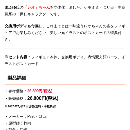
まふゆ
氏の
「レオ」ちゃん
を立体化しました。ケモミミ・つり目・生意
気系の一押しキャラクターです。
交換用ボディも付属
し、これまでとは一味違うレオちゃんの姿をフィギ
ュアでお楽しみください。美しい元イラストのポストカードの特典付
き。
※セット内容：
フィギュア本体、交換用ボディ、表情変え顔パーツ、イ
ラストポストカード
製品詳細
・参考価格：
26,800円(税込)
26,800円(税込)
・販売価格：
※2025年7月23日現在(送料・手数料別)
・メーカー：Pink・Charm
・原型師：竹内
・彩色：江幡