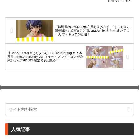
2022.11.07
【駿河屋35.7％OFF/他在庫あり(7/21)】「まこちゃん
開発日記」姫宮まこと illustration by むちゃ えいてぃ
ーん フィギュアが登場！
【FANZA 1点在庫あり(7/24)】RAITA BINDing 佐々木
琴音 Innocent Bunny Ver. ネイティブ フィギュアが公
式ショップ/FANZA限定で予約開始！
人気記事