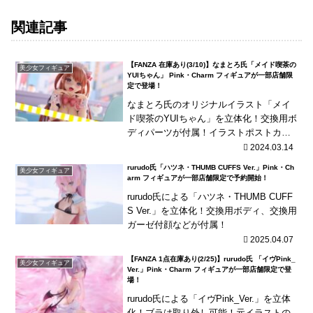
関連記事
【FANZA 在庫あり(3/10)】なまとろ氏「メイド喫茶の
美少女フィギュア
YUIちゃん」 Pink・Charm フィギュアが一部店舗限
定で登場！
なまとろ氏のオリジナルイラスト「メイ
ド喫茶のYUIちゃん」を立体化！交換用ボ
ディパーツが付属！イラストポストカー
ド特典付き！
2024.03.14
rurudo氏「ハツネ・THUMB CUFFS Ver.」Pink・Ch
美少女フィギュア
arm フィギュアが一部店舗限定で予約開始！
rurudo氏による「ハツネ・THUMB CUFF
S Ver.」を立体化！交換用ボディ、交換用
ガーゼ付顔などが付属！
2025.04.07
【FANZA 1点在庫あり(2/25)】rurudo氏 「イヴPink_
美少女フィギュア
Ver.」Pink・Charm フィギュアが一部店舗限定で登
場！
rurudo氏による「イヴPink_Ver.」を立体
化！ブラは取り外し可能！元イラストの