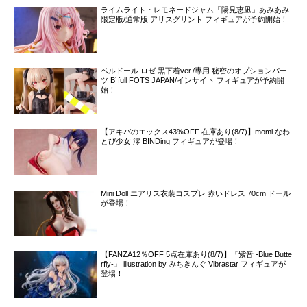
ライムライト・レモネードジャム「陽見恵凪」あみあみ
限定版/通常版 アリスグリント フィギュアが予約開始！
ベルドール ロゼ 黒下着ver./専用 秘密のオプションパー
ツ B´full FOTS JAPAN/インサイト フィギュアが予約開
始！
【アキバのエックス43%OFF 在庫あり(8/7)】momi なわ
とび少女 澪 BINDing フィギュアが登場！
Mini Doll エアリス衣装コスプレ 赤いドレス 70cm ドール
が登場！
【FANZA12％OFF 5点在庫あり(8/7)】『紫音 -Blue Butte
rfly-』 illustration by みちきんぐ Vibrastar フィギュアが
登場！