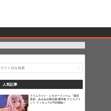
人気記事
ライムライト・レモネードジャム「陽見
恵凪」あみあみ限定版/通常版 アリスグリ
ント フィギュアが予約開始！