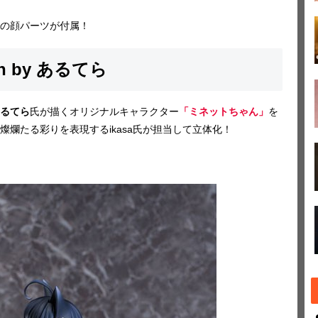
の顔パーツが付属！
on by あるてら
るてら
氏が描くオリジナルキャラクター
「ミネットちゃん」
を
爛たる彩りを表現するikasa氏が担当して立体化！