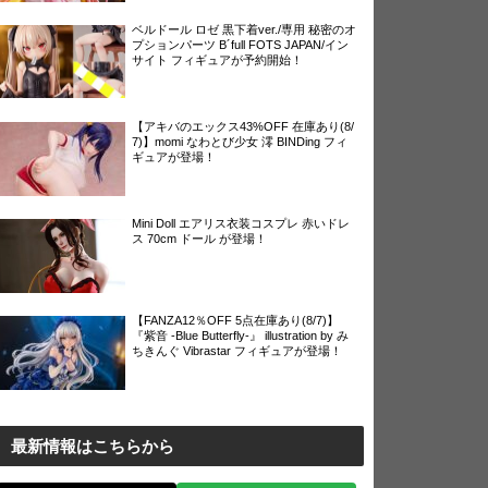
ベルドール ロゼ 黒下着ver./専用 秘密のオ
プションパーツ B´full FOTS JAPAN/イン
サイト フィギュアが予約開始！
【アキバのエックス43%OFF 在庫あり(8/
7)】momi なわとび少女 澪 BINDing フィ
ギュアが登場！
Mini Doll エアリス衣装コスプレ 赤いドレ
ス 70cm ドール が登場！
【FANZA12％OFF 5点在庫あり(8/7)】
『紫音 -Blue Butterfly-』 illustration by み
ちきんぐ Vibrastar フィギュアが登場！
最新情報はこちらから