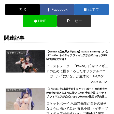
X
Facebook
はてブ
LINE
コピー
関連記事
【FANZA 1点在庫あり(2/12)】kakao BINDing にいな
美少女フィギュア
バニーVer. ネイティブ フィギュアが公式ショップ/FA
NZA限定で登場！
イラストレーター『kakao』氏がフィギュ
アのために描き下ろしたオリジナルバニ
ーガール「にいな」が立体化！1/4スケー
ルのビッグサイズに布製網タイツを使
2026.02.12
用！
【5月31日(火) 出荷予定】ロケットボーイ 米白粕先生
美少女フィギュア
が自分の好きなように描いてみた 青鬼小娘 ネイティ
ブ フィギュアが公式ショップ/FANZA限定で予約開
始！
ロケットボーイ 米白粕先生が自分の好き
なように描いてみた 青鬼小娘 ネイティブ
フィギュアが公式ショップ/FANZA限定で