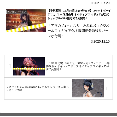
A限定で登場！『島田フミカネ』先生によ
2021.07.29
るアダルトフィギュアが登場！高級娼
【予約期間：12月10日(水)19時まで】ロケットボーイ
美少女フィギュア
館...
アマカノ2＋ 氷見山玲 ネイティブ フィギュアが公式
ショップ/FANZA限定で予約開始！
『アマカノ2＋』より「氷見山玲」がスケ
ールフィギュア化！股間部分前張りパー
ツが付属！
2025.12.10
【3月31日(木) 出荷予定】 愛聖天使ラブメアリー ～悪
性受胎～ サキュメアリップ ネイティブ フィギュアが
再予約開始！
ミネットちゃん illustration by あるてら ダイキ工業 フ
ィギュア情報