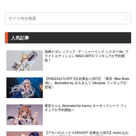
人気記事
高峰ナダレ ソフィア・F・シャーリング シスターVer. ブ
ライトエディション MAGI ARTS フィギュアが予約開
始！
【FANZA12％OFF 5点在庫あり(8/7)】『紫音 -Blue Butte
rfly-』 illustration by みちきんぐ Vibrastar フィギュアが
登場！
夏音ちゃん Illustrated by karory オーキッドシード フィ
ギュアが予約開始！
【アキバのエックス43%OFF 在庫あり(8/7)】momi なわ