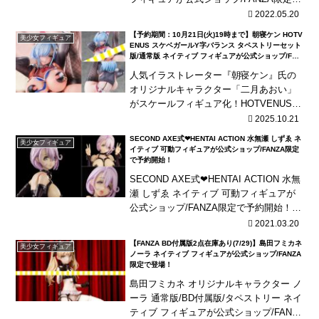
予約開始！ブラジャーはキャストオフ＋
2022.05.20
差し替え、下半身は差し替えを採用！脱
【予約期間：10月21日(火)19時まで】朝寝ケン HOTV
美少女フィギュア
いだパ...
ENUS スケベガールY字バランス タペストリーセット
版/通常版 ネイティブ フィギュアが公式ショップ/FAN
ZA限定で予約開始！
人気イラストレーター『朝寝ケン』氏の
オリジナルキャラクター「二月あおい」
がスケールフィギュア化！HOTVENUS史
上最多の差分パーツが付属する豪華仕
2025.10.21
様！
SECOND AXE式❤HENTAI ACTION 水無瀬 しずゑ ネ
美少女フィギュア
イティブ 可動フィギュアが公式ショップ/FANZA限定
で予約開始！
SECOND AXE式❤HENTAI ACTION 水無
瀬 しずゑ ネイティブ 可動フィギュアが
公式ショップ/FANZA限定で予約開始！ア
へ顔を含む5種の表情パーツに、可動おっ
2021.03.20
ぱいなどの差し替えパーツ...
【FANZA BD付属版2点在庫あり(7/29)】島田フミカネ
美少女フィギュア
ノーラ ネイティブ フィギュアが公式ショップ/FANZA
限定で登場！
島田フミカネ オリジナルキャラクター ノ
ーラ 通常版/BD付属版/タペストリー ネイ
ティブ フィギュアが公式ショップ/FANZ