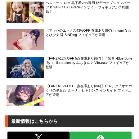
ベルドール ロゼ 黒下着ver./専用 秘密のオプションパー
ツ B´full FOTS JAPAN/インサイト フィギュアが予約開
始！
【アキバのエックス43%OFF 在庫あり(8/7)】momi なわ
とび少女 澪 BINDing フィギュアが登場！
【FANZA12％OFF 5点在庫あり(8/7)】『紫音 -Blue Butte
rfly-』 illustration by みちきんぐ Vibrastar フィギュアが
登場！
【FANZA15％OFF 1点在庫あり(8/6)】TERテア『オナホ
うりの少女2』ルーナ・ヒヤシンス インサイト フィギュ
アが登場！
最新情報はこちらから