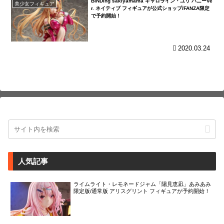
BINDing sakiyamama キャロライン・ユリ バニーVe
美少女フィギュア
r. ネイティブ フィギュアが公式ショップ/FANZA限定
で予約開始！
2020.03.24
人気記事
ライムライト・レモネードジャム「陽見恵凪」あみあみ
限定版/通常版 アリスグリント フィギュアが予約開始！