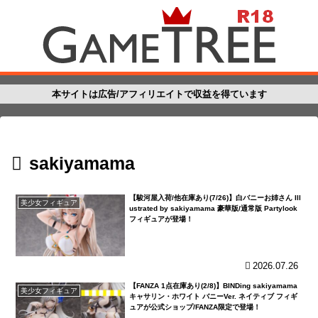
本サイトは広告/アフィリエイトで収益を得ています
sakiyamama
【駿河屋入荷/他在庫あり(7/26)】白バニーお姉さん Ill
美少女フィギュア
ustrated by sakiyamama 豪華版/通常版 Partylook
フィギュアが登場！
2026.07.26
【FANZA 1点在庫あり(2/8)】BINDing sakiyamama
美少女フィギュア
キャサリン・ホワイト バニーVer. ネイティブ フィギ
ュアが公式ショップ/FANZA限定で登場！