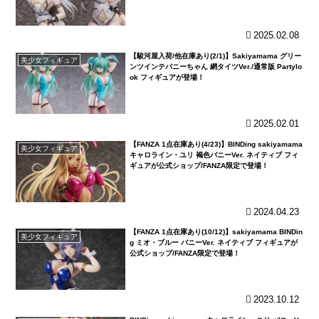
2025.02.08
【駿河屋入荷/他在庫あり(2/1)】Sakiyamama グリー
美少女フィギュア
ンツインテバニーちゃん 網タイツVer./通常版 Partylo
ok フィギュアが登場！
2025.02.01
【FANZA 1点在庫あり(4/23)】BINDing sakiyamama
美少女フィギュア
キャロライン・ユリ 褐色バニーVer. ネイティブ フィ
ギュアが公式ショップ/FANZA限定で登場！
2024.04.23
【FANZA 1点在庫あり(10/12)】sakiyamama BINDin
美少女フィギュア
g ミオ・ブルー バニーVer. ネイティブ フィギュアが
公式ショップ/FANZA限定で登場！
2023.10.12