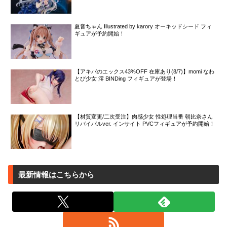
夏音ちゃん Illustrated by karory オーキッドシード フィ
ギュアが予約開始！
【アキバのエックス43%OFF 在庫あり(8/7)】momi なわ
とび少女 澪 BINDing フィギュアが登場！
【材質変更/二次受注】肉感少女 性処理当番 朝比奈さん
リバイバルver. インサイト PVCフィギュアが予約開始！
最新情報はこちらから