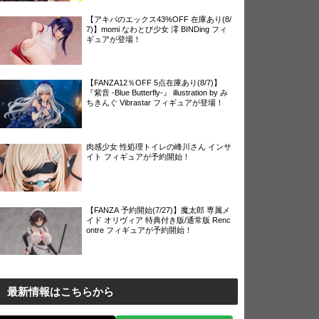
【アキバのエックス43%OFF 在庫あり(8/
7)】momi なわとび少女 澪 BINDing フィ
ギュアが登場！
【FANZA12％OFF 5点在庫あり(8/7)】
『紫音 -Blue Butterfly-』 illustration by み
ちきんぐ Vibrastar フィギュアが登場！
肉感少女 性処理トイレの峰川さん インサ
イト フィギュアが予約開始！
【FANZA 予約開始(7/27)】魔太郎 専属メ
イド オリヴィア 特典付き版/通常版 Renc
ontre フィギュアが予約開始！
最新情報はこちらから