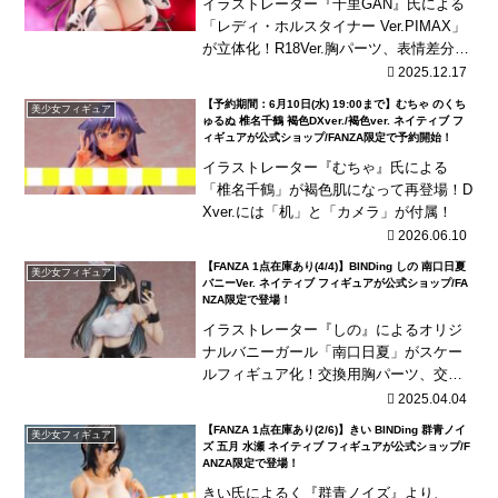
イラストレーター『千里GAN』氏による
「レディ・ホルスタイナー Ver.PIMAX」
が立体化！R18Ver.胸パーツ、表情差分が
付属！
2025.12.17
【予約期間：6月10日(水) 19:00まで】むちゃ のくち
美少女フィギュア
ゅるぬ 椎名千鶴 褐色DXver./褐色ver. ネイティブ フ
ィギュアが公式ショップ/FANZA限定で予約開始！
イラストレーター『むちゃ』氏による
「椎名千鶴」が褐色肌になって再登場！D
Xver.には「机」と「カメラ」が付属！
2026.06.10
【FANZA 1点在庫あり(4/4)】BINDing しの 南口日夏
美少女フィギュア
バニーVer. ネイティブ フィギュアが公式ショップ/FA
NZA限定で登場！
イラストレーター『しの』によるオリジ
ナルバニーガール「南口日夏」がスケー
ルフィギュア化！交換用胸パーツ、交換
用股間パーツ、ミラー台座などが付属！
2025.04.04
【FANZA 1点在庫あり(2/6)】きい BINDing 群青ノイ
美少女フィギュア
ズ 五月 水瀬 ネイティブ フィギュアが公式ショップ/F
ANZA限定で登場！
きい氏によるく『群青ノイズ』より、