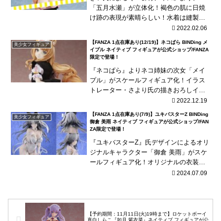
「五月水瀬」が立体化！褐色の肌に日焼
け跡の表現が素晴らしい！水着は縫製で
再現、様々な着せ方が可能！
2022.02.06
【FANZA 1点在庫あり(12/19)】ネコぱら BINDing メ
美少女フィギュア
イプル ネイティブ フィギュアが公式ショップ/FANZA
限定で登場！
『ネコぱら』よりネコ姉妹の次女「メイ
プル」がスケールフィギュア化！イラス
トレーター・さより氏の描きおろしイラ
ストを完全再現！ソレイユの制服はキャ
2022.12.19
ストオフが可能！
【FANZA 1点在庫あり(7/9)】ユキバスターZ BINDing
美少女フィギュア
御倉 美雨 ネイティブ フィギュアが公式ショップ/FAN
ZA限定で登場！
『ユキバスターZ』氏デザインによるオリ
ジナルキャラクター「御倉 美雨」がスケ
ールフィギュア化！オリジナルの衣装で
具現化致しました！丁寧に仕上げられた
2024.07.09
コスチュームは、もちろんキャストオフ
が可能！
【予約期間：11月11日(火)19時まで】ロケットボーイ
真白しらこ『如月 紫衣菜』ネイティブ フィギュアが公