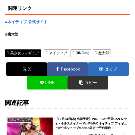
関連リンク
●ネイティブ 公式サイト
©魔太郎
美少女フィギュア
ネイティブ
BINDing
魔太郎
X
Facebook
はてブ
LINE
コピー
関連記事
【12月24日(水) 出荷予定】Pink・Cat 千里GAN レデ
美少女フィギュア
ィ・ホルスタイナー Ver.PIMAX ネイティブ フィギュ
アが公式ショップ/FANZA限定で予約開始！