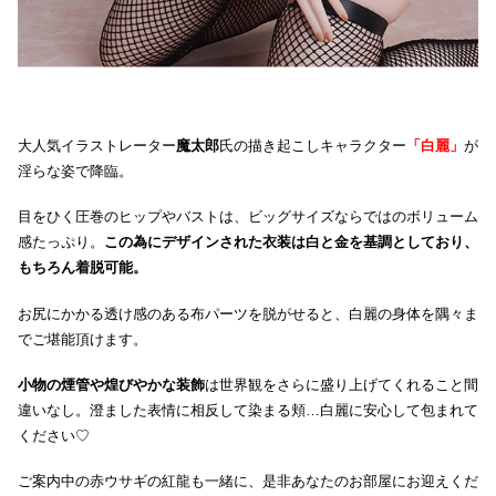
大人気イラストレーター
魔太郎
氏の描き起こしキャラクター
「白麗」
が
淫らな姿で降臨。
目をひく圧巻のヒップやバストは、ビッグサイズならではのボリューム
感たっぷり。
この為にデザインされた衣装は白と金を基調としており、
もちろん着脱可能。
お尻にかかる透け感のある布パーツを脱がせると、白麗の身体を隅々ま
でご堪能頂けます。
小物の煙管や煌びやかな装飾
は世界観をさらに盛り上げてくれること間
違いなし。澄ました表情に相反して染まる頬…白麗に安心して包まれて
ください♡
ご案内中の赤ウサギの紅龍も一緒に、是非あなたのお部屋にお迎えくだ