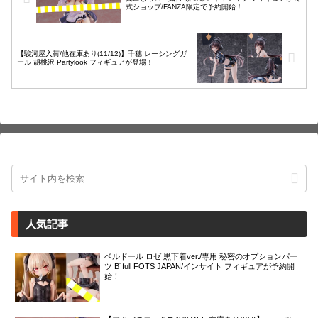
式ショップ/FANZA限定で予約開始！
【駿河屋入荷/他在庫あり(11/12)】千穗 レーシングガ
ール 胡桃沢 Partylook フィギュアが登場！
人気記事
ベルドール ロゼ 黒下着ver./専用 秘密のオプションパー
ツ B´full FOTS JAPAN/インサイト フィギュアが予約開
始！