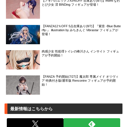
【アキバのエックス43%OFF 在庫あり(8/7)】momi なわ
とび少女 澪 BINDing フィギュアが登場！
【FANZA12％OFF 5点在庫あり(8/7)】『紫音 -Blue Butte
rfly-』 illustration by みちきんぐ Vibrastar フィギュアが
登場！
肉感少女 性処理トイレの峰川さん インサイト フィギュ
アが予約開始！
【FANZA 予約開始(7/27)】魔太郎 専属メイド オリヴィ
ア 特典付き版/通常版 Rencontre フィギュアが予約開
始！
最新情報はこちらから