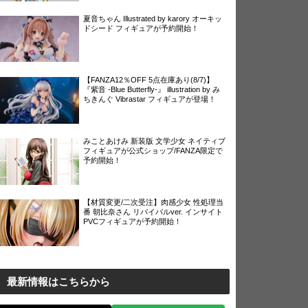
夏音ちゃん Illustrated by karory オーキッ
ドシード フィギュアが予約開始！
【FANZA12％OFF 5点在庫あり(8/7)】
『紫音 -Blue Butterfly-』 illustration by み
ちきんぐ Vibrastar フィギュアが登場！
みことあけみ 新装版 文学少女 ネイティブ
フィギュアが公式ショップ/FANZA限定で
予約開始！
【材質変更/二次受注】肉感少女 性処理当
番 朝比奈さん リバイバルver. インサイト
PVCフィギュアが予約開始！
最新情報はこちらから