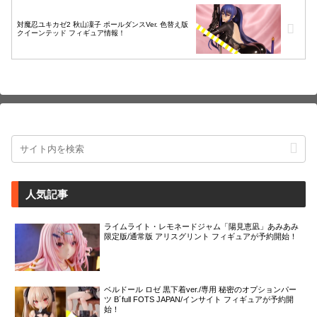
対魔忍ユキカゼ2 秋山凜子 ポールダンスVer. 色替え版
クイーンテッド フィギュア情報！
人気記事
ライムライト・レモネードジャム「陽見恵凪」あみあみ
限定版/通常版 アリスグリント フィギュアが予約開始！
ベルドール ロゼ 黒下着ver./専用 秘密のオプションパー
ツ B´full FOTS JAPAN/インサイト フィギュアが予約開
始！