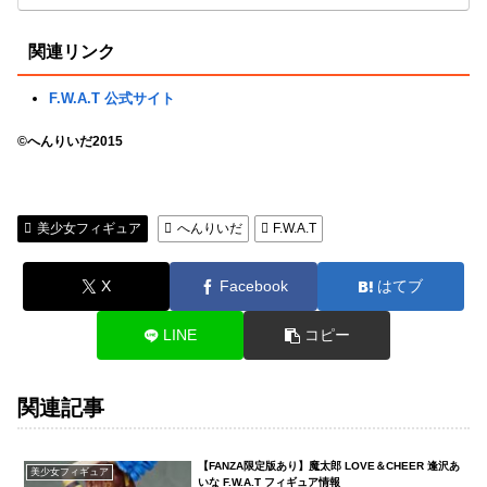
関連リンク
F.W.A.T 公式サイト
©へんりいだ2015
美少女フィギュア
へんりいだ
F.W.A.T
X
Facebook
はてブ
LINE
コピー
関連記事
【FANZA限定版あり】魔太郎 LOVE＆CHEER 逢沢あ
美少女フィギュア
いな F.W.A.T フィギュア情報