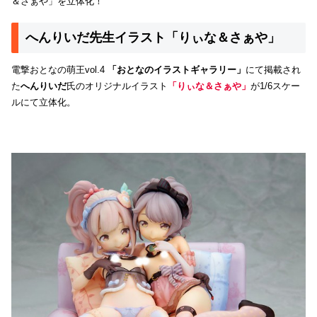
＆さぁや」を立体化！
へんりいだ先生イラスト「りぃな＆さぁや」
電撃おとなの萌王vol.4
「おとなのイラストギャラリー」
にて掲載され
た
へんりいだ
氏のオリジナルイラスト
「りぃな＆さぁや」
が1/6スケー
ルにて立体化。