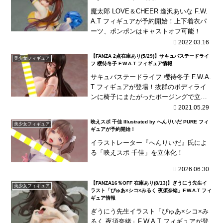
魔太郎 LOVE＆CHEER 逢沢あいな F.W.
A.T フィギュアが予約開始！上下着衣パ
ーツ、ポンポンはキャストオフ可能！
2022.03.16
【FANZA 2点在庫あり(5/29)】サキュバステードライ
美少女フィギュア
フ 櫻待冬子 F.W.A.T フィギュア情報
サキュバステードライフ 櫻待冬子 F.W.A.
T フィギュアが登場！抜群のボディライ
ンに椅子にまたがったポージングで立体
化しました！
2021.05.29
映えスポ 千佳 Illustrated by へんりいだ PURE フィ
美少女フィギュア
ギュアが予約開始！
イラストレーター『へんりいだ』氏によ
る「映えスポ 千佳」を立体化！
2026.06.30
【FANZA16％OFF 在庫あり(8/13)】ぎうにう先生イ
美少女フィギュア
ラスト「ぴゅあ×シコ×みるく 夜須奈緒」F.W.A.T フィ
ギュア情報
ぎうにう先生イラスト「ぴゅあ×シコ×み
るく 夜須奈緒」F.W.A.T フィギュアが登