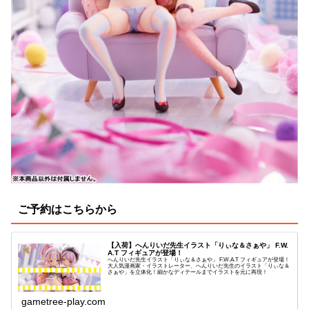
ご予約はこちらから
【入荷】へんりいだ先生イラスト「りぃな＆さぁや」 F.W.
A.T フィギュアが登場！
へんりいだ先生イラスト「りぃな＆さぁや」 F.W.A.T フィギュアが登場！
大人気漫画家・イラストレーター、へんりいだ先生のイラスト「りぃな＆
さぁや」を立体化！細かなディテールまでイラストを元に再現！
gametree-play.com