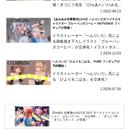
場！ぎうにう先生 『ぴゅあ×シコ×みる
く』より、「夜須奈緒」をスケールフィ
2022.08.13
ギュア化！
【あみあみ在庫復活(12/3)】へんりいだオリジナルキ
美少女フィギュア
ャラクター ブルーパンダコーヒー HOTVENUS フィ
ギュアが登場！
イラストレーター『へんりいだ』氏によ
る画集描き下ろしイラスト「ブルーパン
ダコーヒー」が立体化！イラストポスト
カードが付属！
2024.12.03
へんりいだ「ひより＆こはる」 PURE フィギュアが
美少女フィギュア
予約開始！
イラストレーター『へんりいだ』氏によ
る「ひより＆こはる」を立体化！
2026.07.30
【FANZA 在庫僅か(3/27)】GOT タペストリーコレク
ション「よむバニーA」「みな本B」』「ぎうにうB」
「ぎうにうセット」が登場！