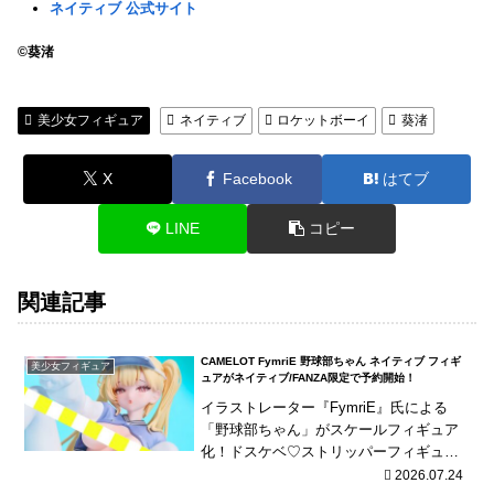
ネイティブ 公式サイト
©葵渚
美少女フィギュア
ネイティブ
ロケットボーイ
葵渚
X
Facebook
はてブ
LINE
コピー
関連記事
CAMELOT FymriE 野球部ちゃん ネイティブ フィギ
美少女フィギュア
ュアがネイティブ/FANZA限定で予約開始！
イラストレーター『FymriE』氏による
「野球部ちゃん」がスケールフィギュア
化！ドスケベ♡ストリッパーフィギュア
から満を持して登場！
2026.07.24