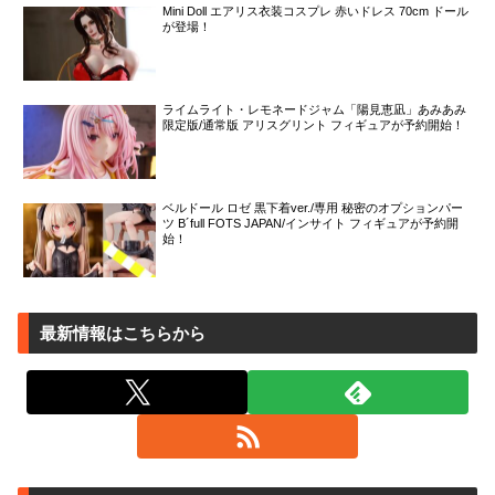
Mini Doll エアリス衣装コスプレ 赤いドレス 70cm ドール
が登場！
ライムライト・レモネードジャム「陽見恵凪」あみあみ
限定版/通常版 アリスグリント フィギュアが予約開始！
ベルドール ロゼ 黒下着ver./専用 秘密のオプションパー
ツ B´full FOTS JAPAN/インサイト フィギュアが予約開
始！
最新情報はこちらから