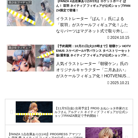
【FANZA 4点在庫あり(10/15)】ロケットボーイ ば
美少女フィギュア
ん！ 双羽 ネイティブ フィギュアが公式ショップ/FAN
ZA限定で登場！
イラストレーター『ばん！』氏による
「双羽」がスケールフィギュア化！ふた
なりパーツはマグネット式で取り外し可
能！
2024.10.15
【予約期間：10月21日(火)19時まで】朝寝ケン HOTV
美少女フィギュア
ENUS スケベガールY字バランス タペストリーセット
版/通常版 ネイティブ フィギュアが公式ショップ/FAN
ZA限定で予約開始！
人気イラストレーター『朝寝ケン』氏の
オリジナルキャラクター「二月あおい」
がスケールフィギュア化！HOTVENUS史
上最多の差分パーツが付属する豪華仕
2025.10.21
様！
【11月5日(金) 出荷予定】FROG おねショタ作家のエ
ルフさん アルディス ネイティブ フィギュアが公式シ
ョップ/FANZA限定で予約開始！
【FANZA 1点在庫あり(11/4)】PROGRESS アマツツ
ミ 恋塚 愛 ネイティブ フィギュアが公式ショップ/FAN