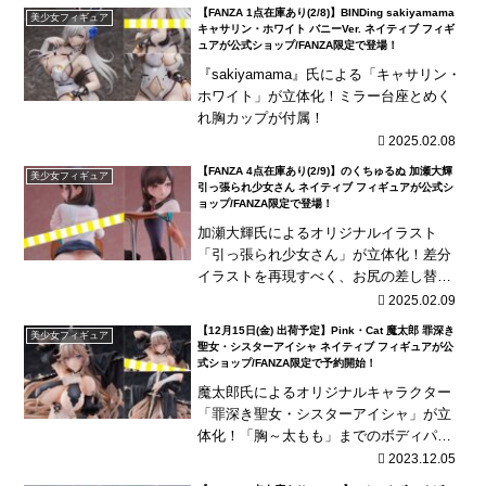
【FANZA 1点在庫あり(2/8)】BINDing sakiyamama
美少女フィギュア
キャサリン・ホワイト バニーVer. ネイティブ フィギ
ュアが公式ショップ/FANZA限定で登場！
『sakiyamama』氏による「キャサリン・
ホワイト」が立体化！ミラー台座とめく
れ胸カップが付属！
2025.02.08
【FANZA 4点在庫あり(2/9)】のくちゅるぬ 加瀬大輝
美少女フィギュア
引っ張られ少女さん ネイティブ フィギュアが公式シ
ョップ/FANZA限定で登場！
加瀬大輝氏によるオリジナルイラスト
「引っ張られ少女さん」が立体化！差分
イラストを再現すべく、お尻の差し替え
パーツなどご用意！
2025.02.09
【12月15日(金) 出荷予定】Pink・Cat 魔太郎 罪深き
美少女フィギュア
聖女・シスターアイシャ ネイティブ フィギュアが公
式ショップ/FANZA限定で予約開始！
魔太郎氏によるオリジナルキャラクター
「罪深き聖女・シスターアイシャ」が立
体化！「胸～太もも」までのボディパー
ツが付属して丸々交換式！
2023.12.05