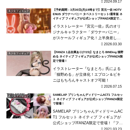
ビッグサイズに布製網タイツを使用！
2024.09.17
【予約期間：3月30日(月)19時まで】宮元一佐 HOTV
美少女フィギュア
ENUS ダウナーバニー タペストリーセット/通常版 ネ
イティブ フィギュアが公式ショップ/FANZA限定で予
約開始！
イラストレーター『宮元一佐』氏のオリ
ジナルキャラクター「ダウナーバニー」
がスケールフィギュア化！上半身差し替
えパーツが付属！
2026.03.30
【FANZA 1点在庫あり(7/15)】なまとろ BINDing 猫野
美少女フィギュア
める ネイティブ フィギュアが公式ショップ/FANZA限
定で登場！
イラストレーター『なまとろ』氏による
「猫野める」が立体化！エプロン＆ビキ
ニはもちろんキャストオフ可能！
2026.07.15
SAMELAP プリンちゃんディドリームACT1 フルセッ
美少女フィギュア
ト ネイティブ フィギュアが公式ショップ/FANZA限定
で登場！
SAMELAP プリンちゃんディドリームAC
T1 フルセット ネイティブ フィギュアが
公式ショップ/FANZA限定で登場！『フル
セット』には差し替えパーツの付属した
2021.03.23