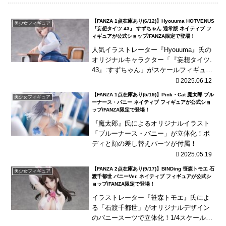
【FANZA 1点在庫あり(6/12)】Hyouuma HOTVENUS
美少女フィギュア
『妄想タイツ.43』:すずちゃん 通常版 ネイティブ フ
ィギュアが公式ショップ/FANZA限定で登場！
人気イラストレーター『Hyouuma』氏の
オリジナルキャラクター「『妄想タイツ.
43』:すずちゃん」がスケールフィギュア
化！差し替え顔パーツ２種、差し替えお
2025.06.12
尻パーツ２種などが付属！
【FANZA 1点在庫あり(5/19)】Pink・Cat 魔太郎 ブル
美少女フィギュア
ーナース・バニー ネイティブ フィギュアが公式ショ
ップ/FANZA限定で登場！
『魔太郎』氏によるオリジナルイラスト
「ブルーナース・バニー」が立体化！ボ
ディと顔の差し替えパーツが付属！
2025.05.19
【FANZA 2点在庫あり(9/17)】BINDing 笹森トモエ 石
美少女フィギュア
渡千都世 バニーVer. ネイティブ フィギュアが公式シ
ョップ/FANZA限定で登場！
イラストレーター『笹森トモエ』氏によ
る「石渡千都世」がオリジナルデザイン
のバニースーツで立体化！1/4スケールの