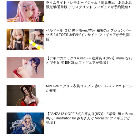
ライムライト・レモネードジャム「陽見恵凪」あみあみ
限定版/通常版 アリスグリント フィギュアが予約開始！
ベルドール ロゼ 黒下着ver./専用 秘密のオプションパー
ツ B´full FOTS JAPAN/インサイト フィギュアが予約開
始！
【アキバのエックス43%OFF 在庫あり(8/7)】momi なわ
とび少女 澪 BINDing フィギュアが登場！
Mini Doll エアリス衣装コスプレ 赤いドレス 70cm ドール
が登場！
【FANZA12％OFF 5点在庫あり(8/7)】『紫音 -Blue Butte
rfly-』 illustration by みちきんぐ Vibrastar フィギュアが
登場！