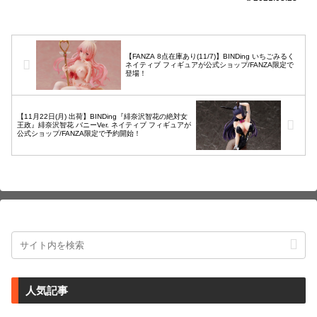
ミニフィギュアと、ベッドなど豊富な
ア...
【FANZA 8点在庫あり(11/7)】BINDing いちごみるく
ネイティブ フィギュアが公式ショップ/FANZA限定で
登場！
【11月22日(月) 出荷】BINDing『緋奈沢智花の絶対女
王政』緋奈沢智花 バニーVer. ネイティブ フィギュアが
公式ショップ/FANZA限定で予約開始！
人気記事