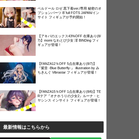
ベルドール ロゼ 黒下着ver./専用 秘密のオ
プションパーツ B´full FOTS JAPAN/イン
サイト フィギュアが予約開始！
【アキバのエックス43%OFF 在庫あり(8/
7)】momi なわとび少女 澪 BINDing フィ
ギュアが登場！
【FANZA12％OFF 5点在庫あり(8/7)】
『紫音 -Blue Butterfly-』 illustration by み
ちきんぐ Vibrastar フィギュアが登場！
【FANZA15％OFF 1点在庫あり(8/6)】TE
Rテア『オナホうりの少女2』ルーナ・ヒ
ヤシンス インサイト フィギュアが登場！
最新情報はこちらから