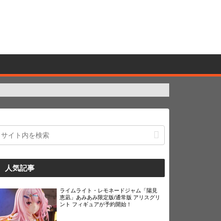
人気記事
ライムライト・レモネードジャム「陽見
恵凪」あみあみ限定版/通常版 アリスグリ
ント フィギュアが予約開始！