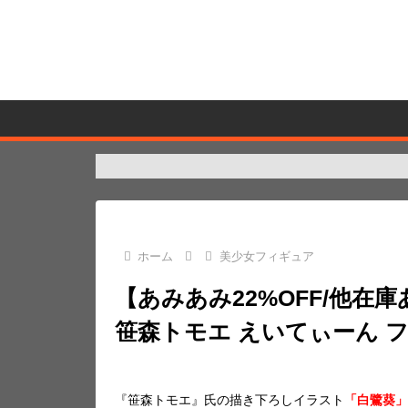
ホーム
美少女フィギュア
【あみあみ22%OFF/他在庫あり(1
笹森トモエ えいてぃーん 
『笹森トモエ』氏の描き下ろしイラスト
「白鷺葵」