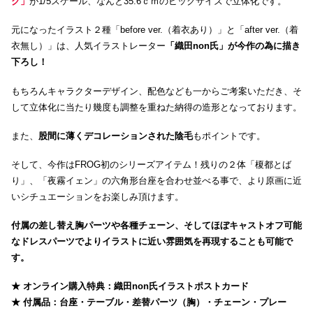
ク」
が1/5スケール、なんと35.6ｃｍのビックサイズで立体化です。
元になったイラスト２種「before ver.（着衣あり）」と「after ver.（着
衣無し）」は、人気イラストレーター
「織田non氏」が今作の為に描き
下ろし！
もちろんキャラクターデザイン、配色なども一からご考案いただき、そ
して立体化に当たり幾度も調整を重ねた納得の造形となっております。
また、
股間に薄くデコレーションされた陰毛
もポイントです。
そして、今作はFROG初のシリーズアイテム！残りの２体「榎都とば
り」、「夜霧イェン」の六角形台座を合わせ並べる事で、より原画に近
いシチュエーションをお楽しみ頂けます。
付属の差し替え胸パーツや各種チェーン、そしてほぼキャストオフ可能
なドレスパーツでよりイラストに近い雰囲気を再現することも可能で
す。
★ オンライン購入特典：織田non氏イラストポストカード
★ 付属品：台座・テーブル・差替パーツ（胸）・チェーン・プレー