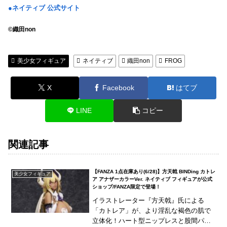
●ネイティブ 公式サイト
©織田non
美少女フィギュア
ネイティブ
織田non
FROG
X
Facebook
はてブ
LINE
コピー
関連記事
【FANZA 1点在庫あり(6/28)】方天戟 BINDing カトレ
美少女フィギュア
ア アナザーカラーVer. ネイティブ フィギュアが公式
ショップ/FANZA限定で登場！
イラストレーター『方天戟』氏による
「カトレア」が、より淫乱な褐色の肌で
立体化！ハート型ニップレスと股間パー