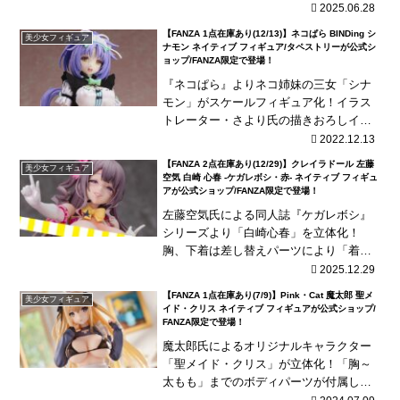
ツはもちろんキャストオフ可能！
2025.06.28
【FANZA 1点在庫あり(12/13)】ネコぱら BINDing シ
美少女フィギュア
ナモン ネイティブ フィギュア/タペストリーが公式シ
ョップ/FANZA限定で登場！
『ネコぱら』よりネコ姉妹の三女「シナ
モン」がスケールフィギュア化！イラス
トレーター・さより氏の描きおろしイラ
ストを完全再現！ソレイユの制服はキャ
2022.12.13
ストオフが可能！
【FANZA 2点在庫あり(12/29)】クレイラドール 左藤
美少女フィギュア
空気 白崎 心春 -ケガレボシ・赤- ネイティブ フィギュ
アが公式ショップ/FANZA限定で登場！
左藤空気氏による同人誌『ケガレボシ』
シリーズより「白崎心春」を立体化！
胸、下着は差し替えパーツにより「着衣v
er」、「露出ver」を選択が可能！表情差
2025.12.29
し替えパーツも付属！
【FANZA 1点在庫あり(7/9)】Pink・Cat 魔太郎 聖メ
美少女フィギュア
イド・クリス ネイティブ フィギュアが公式ショップ/
FANZA限定で登場！
魔太郎氏によるオリジナルキャラクター
「聖メイド・クリス」が立体化！「胸～
太もも」までのボディパーツが付属して
丸々交換式！