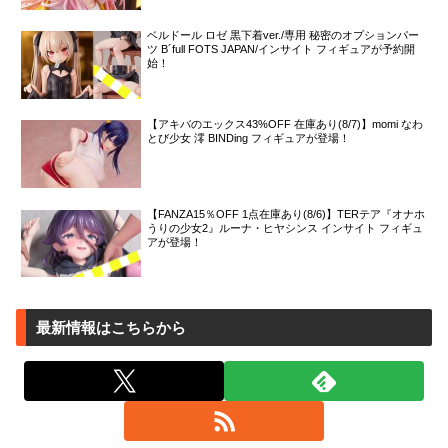
ベルドール ロゼ 黒下着ver./専用 秘密のオプションパー
ツ B´full FOTS JAPAN/インサイト フィギュアが予約開
始！
【アキバのエックス43%OFF 在庫あり(8/7)】momi なわ
とび少女 澪 BINDing フィギュアが登場！
【FANZA15％OFF 1点在庫あり(8/6)】TERテア『オナホ
うりの少女2』ルーナ・ヒヤシンス インサイト フィギュ
アが登場！
最新情報はこちらから