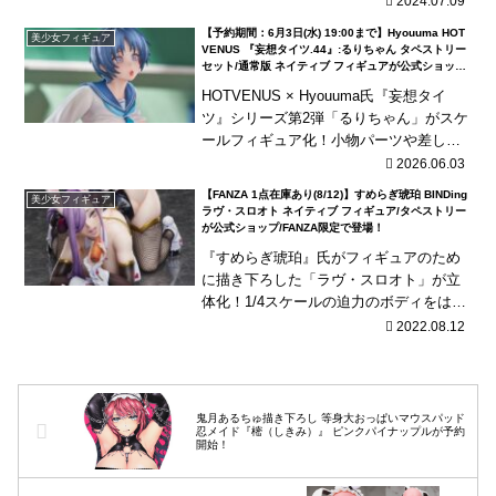
2024.07.09
【予約期間：6月3日(水) 19:00まで】Hyouuma HOT
美少女フィギュア
VENUS 『妄想タイツ.44』:るりちゃん タペストリー
セット/通常版 ネイティブ フィギュアが公式ショップ/
FANZA限定で予約開始！
HOTVENUS × Hyouuma氏『妄想タイ
ツ』シリーズ第2弾「るりちゃん」がスケ
ールフィギュア化！小物パーツや差し替
えパーツなどが付属！
2026.06.03
【FANZA 1点在庫あり(8/12)】すめらぎ琥珀 BINDing
美少女フィギュア
ラヴ・スロオト ネイティブ フィギュア/タペストリー
が公式ショップ/FANZA限定で登場！
『すめらぎ琥珀』氏がフィギュアのため
に描き下ろした「ラヴ・スロオト」が立
体化！1/4スケールの迫力のボディをはち
きれんばかりのボンデージスタイルに身
2022.08.12
を包んだ魅惑の悪魔！
鬼月あるちゅ描き下ろし 等身大おっぱいマウスパッド
忍メイド『樒（しきみ）』 ピンクパイナップルが予約
開始！