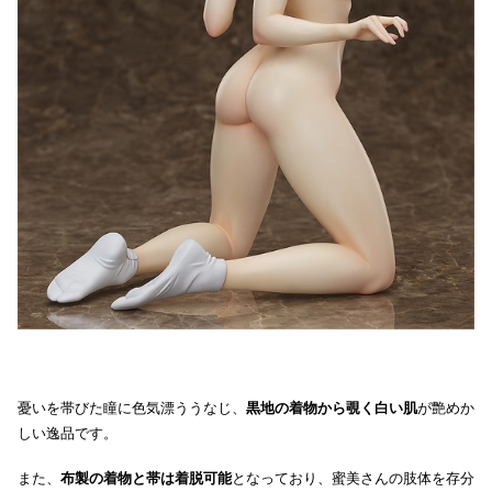
憂いを帯びた瞳に色気漂ううなじ、
黒地の着物から覗く白い肌
が艶めか
しい逸品です。
また、
布製の着物と帯は着脱可能
となっており、蜜美さんの肢体を存分