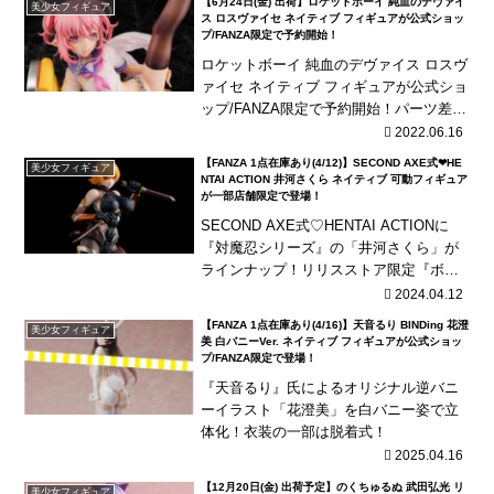
【6月24日(金) 出荷】ロケットボーイ 純血のデヴァイ
美少女フィギュア
ス ロスヴァイセ ネイティブ フィギュアが公式ショッ
プ/FANZA限定で予約開始！
ロケットボーイ 純血のデヴァイス ロスヴ
ァイセ ネイティブ フィギュアが公式ショ
ップ/FANZA限定で予約開始！パーツ差し
替えで裸状態を再現可能！
2022.06.16
【FANZA 1点在庫あり(4/12)】SECOND AXE式❤HE
美少女フィギュア
NTAI ACTION 井河さくら ネイティブ 可動フィギュア
が一部店舗限定で登場！
SECOND AXE式♡HENTAI ACTIONに
『対魔忍シリーズ』の「井河さくら」が
ラインナップ！リリスストア限定『ボテ
腹』パーツに鼻フックなども付いたオプ
2024.04.12
ションパーツも登場！
【FANZA 1点在庫あり(4/16)】天音るり BINDing 花澄
美少女フィギュア
美 白バニーVer. ネイティブ フィギュアが公式ショッ
プ/FANZA限定で登場！
『天音るり』氏によるオリジナル逆バニ
ーイラスト「花澄美」を白バニー姿で立
体化！衣装の一部は脱着式！
2025.04.16
【12月20日(金) 出荷予定】のくちゅるぬ 武田弘光 リ
美少女フィギュア