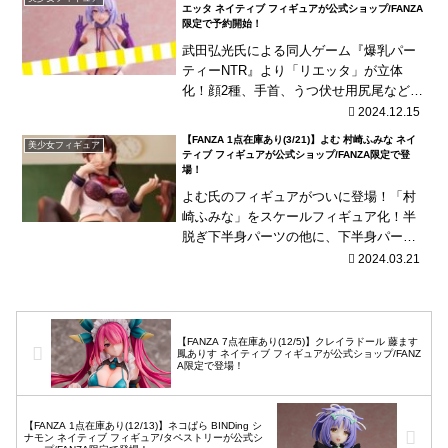
エッタ ネイティブ フィギュアが公式ショップ/FANZA
限定で予約開始！
武田弘光氏による同人ゲーム『爆乳パー
ティーNTR』より「リエッタ」が立体
化！顔2種、手首、うつ伏せ用尻尾などの
差し替えパーツに、バランスボールなど
2024.12.15
が付属！
【FANZA 1点在庫あり(3/21)】よむ 村崎ふみな ネイ
美少女フィギュア
ティブ フィギュアが公式ショップ/FANZA限定で登
場！
よむ氏のフィギュアがついに登場！「村
崎ふみな」をスケールフィギュア化！半
脱ぎ下半身パーツの他に、下半身パーツ
を単品で飾れる下半身パーツ用台座も付
2024.03.21
属！
【FANZA 7点在庫あり(12/5)】クレイラドール 藤ます
鳳ありす ネイティブ フィギュアが公式ショップ/FANZ
A限定で登場！
【FANZA 1点在庫あり(12/13)】ネコぱら BINDing シ
ナモン ネイティブ フィギュア/タペストリーが公式シ