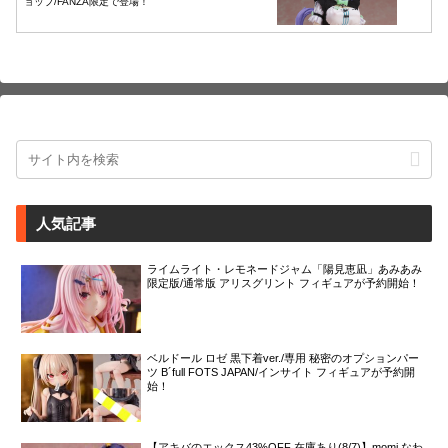
ョップ/FANZA限定で登場！
人気記事
ライムライト・レモネードジャム「陽見恵凪」あみあみ
限定版/通常版 アリスグリント フィギュアが予約開始！
ベルドール ロゼ 黒下着ver./専用 秘密のオプションパー
ツ B´full FOTS JAPAN/インサイト フィギュアが予約開
始！
【アキバのエックス43%OFF 在庫あり(8/7)】momi なわ