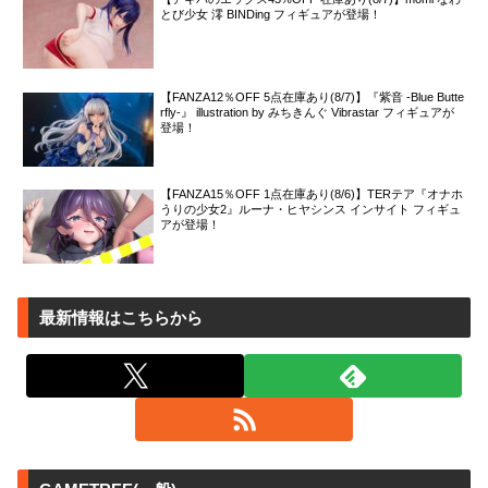
とび少女 澪 BINDing フィギュアが登場！
【FANZA12％OFF 5点在庫あり(8/7)】『紫音 -Blue Butte
rfly-』 illustration by みちきんぐ Vibrastar フィギュアが
登場！
【FANZA15％OFF 1点在庫あり(8/6)】TERテア『オナホ
うりの少女2』ルーナ・ヒヤシンス インサイト フィギュ
アが登場！
最新情報はこちらから