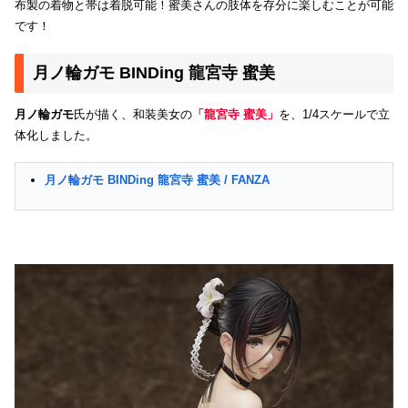
布製の着物と帯は着脱可能！蜜美さんの肢体を存分に楽しむことが可能
です！
月ノ輪ガモ BINDing 龍宮寺 蜜美
月ノ輪ガモ
氏が描く、和装美女の
「龍宮寺 蜜美」
を、1/4スケールで立
体化しました。
月ノ輪ガモ BINDing 龍宮寺 蜜美 / FANZA