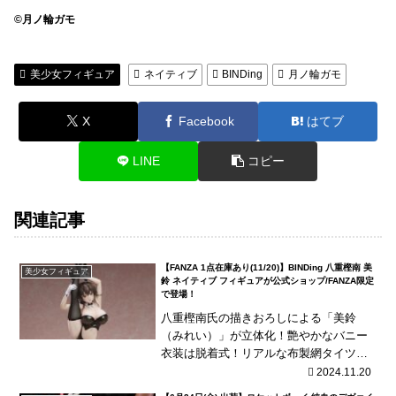
©月ノ輪ガモ
美少女フィギュア
ネイティブ
BINDing
月ノ輪ガモ
X
Facebook
はてブ
LINE
コピー
関連記事
【FANZA 1点在庫あり(11/20)】BINDing 八重樫南 美
美少女フィギュア
鈴 ネイティブ フィギュアが公式ショップ/FANZA限定
で登場！
八重樫南氏の描きおろしによる「美鈴
（みれい）」が立体化！艶やかなバニー
衣装は脱着式！リアルな布製網タイツな
ど細部の質感にこだわった逸品です！
2024.11.20