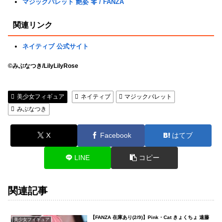
マジックバレット 艶姿 零 / FANZA
関連リンク
ネイティブ 公式サイト
©みぶなつき/LilyLilyRose
美少女フィギュア
ネイティブ
マジックバレット
みぶなつき
X
Facebook
はてブ
LINE
コピー
関連記事
【FANZA 在庫あり(2/9)】Pink・Cat きょくちょ 遠藤
美少女フィギュア