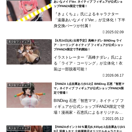
あいなメイドVer. ネイティブ フィギュアが公式ショ
ップ/FANZA限定で登場！
『きょくちょ』氏によるキャラクター
「遠藤あいなメイドVer.」が立体化！下半
身交換パーツが付属！
2025.02.09
【6月24日(水) 出荷予定】高峰ナダレ BINDing ライ
美少女フィギュア
ア・コーリング ネイティブ フィギュアが公式ショッ
プ/FANZA限定で予約開始！
イラストレーター『高峰ナダレ』氏によ
る「ライア・コーリング」が立体化！衣
装は一部脱着可能！
2026.06.17
【FANZA 1点在庫あり(5/12)】BINDing 石恵「智恵マ
美少女フィギュア
マ」ネイティブ フィギュアが公式ショップ/FANZA限
定で登場！
BINDing 石恵「智恵ママ」ネイティブ フ
ィギュアが公式ショップ/FANZA限定で登
場！漫画家・石恵氏によるオリジナルキ
ャラクター「智恵の母」が商品化！豊満
2021.05.12
なボディのバニーガール姿で造形！上下
【FANZAポイント50％還元(6,935pt) 2点在庫あり(3/1
美少女フィギュア
の衣...
9)】笹森トモエ 十娯屋商店オリジナルキャラクター