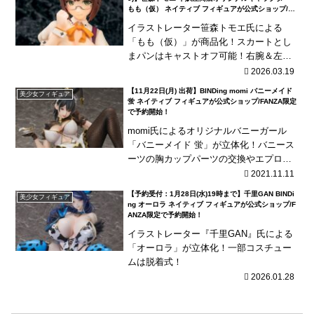
もも（仮） ネイティブ フィギュアが公式ショップ/FA
NZA限定で登場！
イラストレーター笹森トモエ氏による
「もも（仮）」が商品化！スカートとし
まパンはキャストオフ可能！右腕＆左手
首が可動！
2026.03.19
【11月22日(月) 出荷】BINDing momi バニーメイド
美少女フィギュア
蛍 ネイティブ フィギュアが公式ショップ/FANZA限定
で予約開始！
momi氏によるオリジナルバニーガール
「バニーメイド 蛍」が立体化！バニース
ーツの胸カップパーツの交換やエプロン
の着脱が可能！
2021.11.11
【予約受付：1月28日(水)19時まで】千里GAN BINDi
美少女フィギュア
ng オーロラ ネイティブ フィギュアが公式ショップ/F
ANZA限定で予約開始！
イラストレーター『千里GAN』氏による
「オーロラ」が立体化！一部コスチュー
ムは脱着式！
2026.01.28