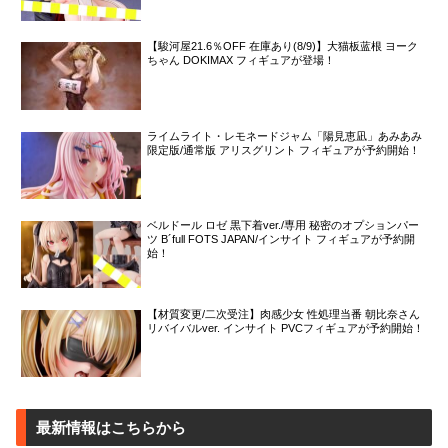
【駿河屋21.6％OFF 在庫あり(8/9)】大猫板蓝根 ヨーク
ちゃん DOKIMAX フィギュアが登場！
ライムライト・レモネードジャム「陽見恵凪」あみあみ
限定版/通常版 アリスグリント フィギュアが予約開始！
ベルドール ロゼ 黒下着ver./専用 秘密のオプションパー
ツ B´full FOTS JAPAN/インサイト フィギュアが予約開
始！
【材質変更/二次受注】肉感少女 性処理当番 朝比奈さん
リバイバルver. インサイト PVCフィギュアが予約開始！
最新情報はこちらから