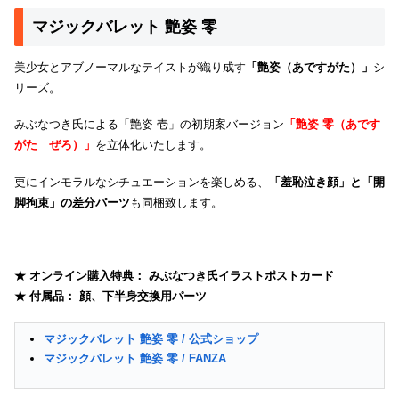
マジックバレット 艶姿 零
美少女とアブノーマルなテイストが織り成す
「艶姿（あですがた）」
シ
リーズ。
みぶなつき氏による「艶姿 壱」の初期案バージョン
「艶姿 零（あです
がた ぜろ）」
を立体化いたします。
更にインモラルなシチュエーションを楽しめる、
「羞恥泣き顔」と「開
脚拘束」の差分パーツ
も同梱致します。
★ オンライン購入特典： みぶなつき氏イラストポストカード
★ 付属品： 顔、下半身交換用パーツ
マジックバレット 艶姿 零 / 公式ショップ
マジックバレット 艶姿 零 / FANZA