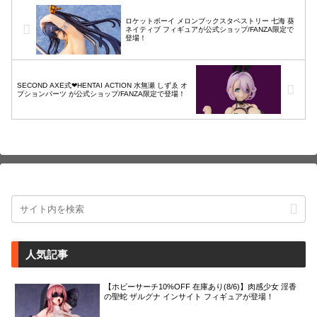
ロケットボーイ メロンブックスタペストリー 七海 葵
ネイティブ フィギュアが公式ショップ/FANZA限定で
登場！
SECOND AXE式❤HENTAI ACTION 水無瀬 しずゑ オ
プションパーツ が公式ショップ/FANZA限定で登場！
人気記事
【ホビーサーチ10%OFF 在庫あり(8/6)】肉感少女 淫香
の聖蛇 ザルグナ インサイト フィギュアが登場！