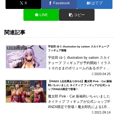
X
Facebook
はてブ
LINE
コピー
関連記事
宇佐田 ゆう illustration by saitom スカイチューブ
美少女フィギュア
フィギュア情報
宇佐田 ゆう illustration by saitom スカイ
チューブ フィギュアが予約開始！イラス
トそのままのボリュームのあるボディラ
インが素晴らしい！キャストオフ可能！
2020.04.25
【FANZA 1点在庫あり(9/14)】魔太郎 Pink・Cat 振袖
美少女フィギュア
剥いちゃいました ネイティブ フィギュアが公式ショ
ップ/FANZA限定で登場！
魔太郎 Pink・Cat 振袖剥いちゃいました
ネイティブ フィギュアが公式ショップ/F
ANZA限定で登場！魔太郎氏による1月の
看板娘「振袖剥いちゃいました」を立体
2021.09.14
化！R18胸パーツは交換式！胸にはこ...