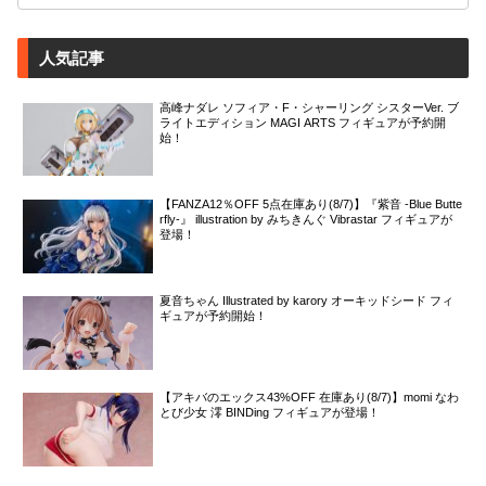
人気記事
高峰ナダレ ソフィア・F・シャーリング シスターVer. ブ
ライトエディション MAGI ARTS フィギュアが予約開
始！
【FANZA12％OFF 5点在庫あり(8/7)】『紫音 -Blue Butte
rfly-』 illustration by みちきんぐ Vibrastar フィギュアが
登場！
夏音ちゃん Illustrated by karory オーキッドシード フィ
ギュアが予約開始！
【アキバのエックス43%OFF 在庫あり(8/7)】momi なわ
とび少女 澪 BINDing フィギュアが登場！