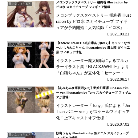
メロンブックスタペストリー 橘絢香 illustration by
美少女フィギュア
ピロ水 スカイチューブ フィギュア情報
メロンブックスタペストリー 橘絢香 illust
ration by ピロ水 スカイチューブ フィギ
ュアが予約開始！人気絵師『ピロ水』先
生による「橘絢香」が立体化です！メロ
2021.03.21
ンブックスタペストリーの美麗な...
【FANZA18％OFF 5点在庫あり(6/17)】キャットなガ
美少女フィギュア
ール しろねこちゃん illustration by 魔太郎 ダイキ工
業 フィギュア情報
イラストレーター魔太郎氏によるフルカ
ラーイラスト集『BLACK&WHITE』より
「白猫ちゃん」が立体化！セーター・ス
カートがキャストオフ可能！
2022.06.17
【あみあみ在庫復活(7/2)】艶娘幻夢譚 Jin-Lian バニ
美少女フィギュア
ー ver. illustration by Tony スカイチューブ フィギュ
アが登場！
イラストレーター『Tony』氏による「Jin
-Lian バニー ver.」がスケールフィギュア
化！上下キャストオフ仕様！
2026.07.02
鮫島うらら illustration by 魚デニム スカイチューブ
美少女フィギュア
フィギュア情報