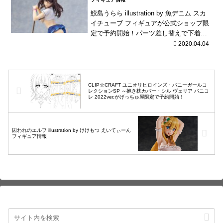
鮫島うらら illustration by 魚デニム スカ
イチューブ フィギュアが公式ショップ限
定で予約開始！パーツ差し替えで下着姿
のみなど様々なキャストオフを再現可
2020.04.04
能！
CLIP☆CRAFT ユニオリヒロインズ・バニーガールコ
レクションSP ～抱き枕カバー・シル ヴェリア バニコ
レ 2022ver.がげっちゅ屋限定で予約開始！
囚われのエルフ illustration by けけもつ えいてぃーん
フィギュア情報