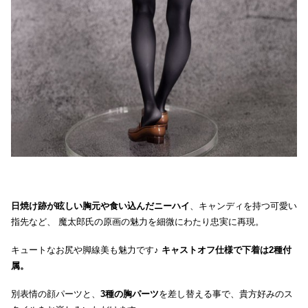
日焼け跡が眩しい胸元や食い込んだニーハイ
、キャンディを持つ可愛い
指先など、 魔太郎氏の原画の魅力を細微にわたり忠実に再現。
キュートなお尻や脚線美も魅力です♪
キャストオフ仕様で下着は2種付
属。
別表情の顔パーツと、
3種の胸パーツ
を差し替える事で、貴方好みのス