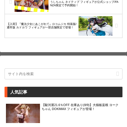
うしちゃん ネイティブ フィギュアが公式ショップ/FA
NZA限定で予約開始！
【入荷】『魔法少女にあこがれて』ロコムジカ 特装版/
通常版 カドカワ フィギュアが一部店舗限定で登場！
人気記事
【駿河屋21.6％OFF 在庫あり(8/9)】大猫板蓝根 ヨーク
ちゃん DOKIMAX フィギュアが登場！