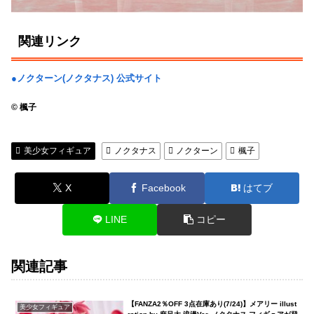
関連リンク
●ノクターン(ノクタナス) 公式サイト
© 楓子
美少女フィギュア
ノクタナス
ノクターン
楓子
X
Facebook
はてブ
LINE
コピー
関連記事
【FANZA2％OFF 3点在庫あり(7/24)】メアリー illust
美少女フィギュア