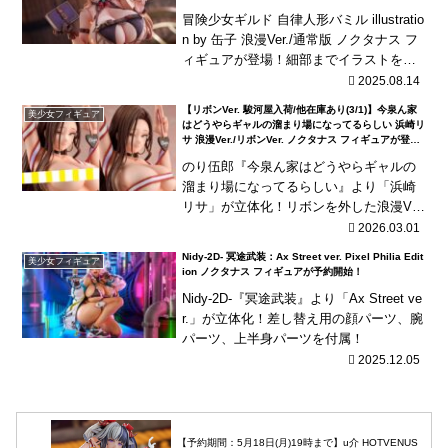
冒険少女ギルド 自律人形バミル illustratio
n by 缶子 浪漫Ver./通常版 ノクタナス フ
ィギュアが登場！細部までイラストを忠
実に再現！迫力満点なプロポーションに
2025.08.14
もご注目ください！海外...
【リボンVer. 駿河屋入荷/他在庫あり(3/1)】今泉ん家
美少女フィギュア
はどうやらギャルの溜まり場になってるらしい 浜崎リ
サ 浪漫Ver./リボンVer. ノクタナス フィギュアが登
場！
のり伍郎『今泉ん家はどうやらギャルの
溜まり場になってるらしい』より「浜崎
リサ」が立体化！リボンを外した浪漫Ver.
とリボンを巻いたリボンVerをご用意！
2026.03.01
Nidy-2D- 冥途武装：Ax Street ver. Pixel Philia Edit
美少女フィギュア
ion ノクタナス フィギュアが予約開始！
Nidy-2D-『冥途武装』より「Ax Street ve
r.」が立体化！差し替え用の顔パーツ、腕
パーツ、上半身パーツを付属！
2025.12.05
【予約期間：5月18日(月)19時まで】u介 HOTVENUS