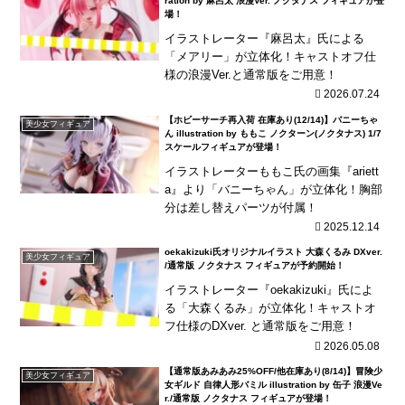
ration by 麻呂太 浪漫Ver. ノクタナス フィギュアが登
場！
イラストレーター『麻呂太』氏による
「メアリー」が立体化！キャストオフ仕
様の浪漫Ver.と通常版をご用意！
2026.07.24
【ホビーサーチ再入荷 在庫あり(12/14)】バニーちゃ
美少女フィギュア
ん illustration by ももこ ノクターン(ノクタナス) 1/7
スケールフィギュアが登場！
イラストレーターももこ氏の画集『ariett
a』より「バニーちゃん」が立体化！胸部
分は差し替えパーツが付属！
2025.12.14
oekakizuki氏オリジナルイラスト 大森くるみ DXver.
美少女フィギュア
/通常版 ノクタナス フィギュアが予約開始！
イラストレーター『oekakizuki』氏によ
る「大森くるみ」が立体化！キャストオ
フ仕様のDXver. と通常版をご用意！
2026.05.08
【通常版あみあみ25%OFF/他在庫あり(8/14)】冒険少
美少女フィギュア
女ギルド 自律人形バミル illustration by 缶子 浪漫Ve
r./通常版 ノクタナス フィギュアが登場！