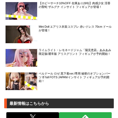
【ホビーサーチ10%OFF 在庫あり(8/6)】肉感少女 淫香
の聖蛇 ザルグナ インサイト フィギュアが登場！
Mini Doll エアリス衣装コスプレ 赤いドレス 70cm ドール
が登場！
ライムライト・レモネードジャム「陽見恵凪」あみあみ
限定版/通常版 アリスグリント フィギュアが予約開始！
ベルドール ロゼ 黒下着ver./専用 秘密のオプションパー
ツ B´full FOTS JAPAN/インサイト フィギュアが予約開
始！
最新情報はこちらから