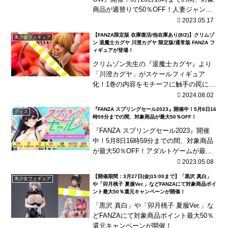
商品が週替りで50％OFF！人妻ジャン
ル、巨乳ジャンル、NTRジャンルなどを
2023.05.17
ご用意！
【FANZA限定版 在庫復活/他在庫あり(8/2)】クリムゾ
美少女フィギュア
ン 退魔士カグヤ 川澄カグヤ 限定版/通常版 FANZA フ
ィギュアが登場！
クリムゾン先生の『退魔士カグヤ』より
「川澄カグヤ」がスケールフィギュア
化！1巻の内容をモチーフに触手の罠にハ
マってしまったカグヤを、グリズリーパ
2024.08.02
ンダ氏により立体化！
『FANZA スプリングセール2023』開催中！5月8日16
グッズ
時59分までの間、対象商品が最大50％OFF！
『FANZA スプリングセール2023』開催
中！5月8日16時59分までの間、対象商品
が最大50％OFF！アダルトゲームが最大5
0％OFFやワンコイン(500円)などでセー
2023.05.08
ル中！
【開催期間：3月27日(金)15:00まで】「黒沢 真白」
美少女フィギュア
や「卯月桃子 夏服Ver.」などFANZAにて対象商品ポイ
ント最大50％還元キャンペーンが開催！
「黒沢 真白」や「卯月桃子 夏服Ver.」な
どFANZAにて対象商品ポイント最大50％
還元キャンペーンが開催！