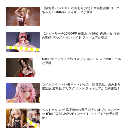
【駿河屋21.6％OFF 在庫あり(8/9)】大猫板蓝根 ヨーク
ちゃん DOKIMAX フィギュアが登場！
【ホビーサーチ10%OFF 在庫あり(8/6)】肉感少女 淫香
の聖蛇 ザルグナ インサイト フィギュアが登場！
Mini Doll エアリス衣装コスプレ 赤いドレス 70cm ドール
が登場！
ライムライト・レモネードジャム「陽見恵凪」あみあみ
限定版/通常版 アリスグリント フィギュアが予約開始！
ベルドール ロゼ 黒下着ver./専用 秘密のオプションパー
ツ B´full FOTS JAPAN/インサイト フィギュアが予約開
始！