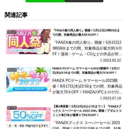
関連記事
『FANZA春の同人祭り』開催！5月22日23時59分ま
グッズ
での間、対象商品が最大95％OFF！
『FANZA春の同人祭り』開催！5月22日2
3時59分までの間、対象商品が最大95％O
FF！漫画・ゲーム・CGなどの作品が対
象！更に、ボイス作品100円キャンペーン
2023.05.22
も開催！
FANZA PCゲーム サマーセール2023開催中！8月17
グッズ
日(木)23:59までの間、対象商品が最大70％OFF！
FANZA PCゲーム サマーセール2023開
催！8月17日(木)23:59までの間、対象商品
が最大70％OFF！FANZAのPCエロゲのサ
マーセールが開催！各種お得なクーポン
2023.07.19
に最大70％OFFセール...
【第4弾更新！5月23日(火)14:59まで！】『FANZAブ
グッズ
ックス スーパーセール 2023 GW』開催！アダルトコ
ミック単行本が週替りで50％OFF！
『FANZAブックス スーパーセール 2023
GW』開催！5月23日15時までの間、対象