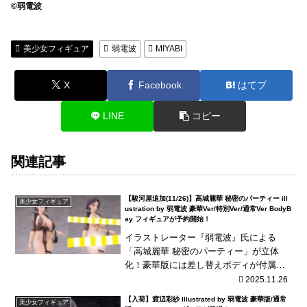
©弱電波
美少女フィギュア
弱電波
MIYABI
X
Facebook
はてブ
LINE
コピー
関連記事
【駿河屋追加(11/26)】高城麗華 秘密のパーティー ill
美少女フィギュア
ustration by 弱電波 豪華Ver/特別Ver/通常Ver BodyB
ay フィギュアが予約開始！
イラストレーター『弱電波』氏による
「高城麗華 秘密のパーティー」が立体
化！豪華版には差し替えボディが付属！
海外商品は、発売が長期延期されたり、
2025.11.26
発売中止となる可能性が国内商品と比べ
【入荷】渡辺彩紗 Illustrated by 弱電波 豪華版/通常
美少女フィギュア
て高い傾向にあり、輸入...