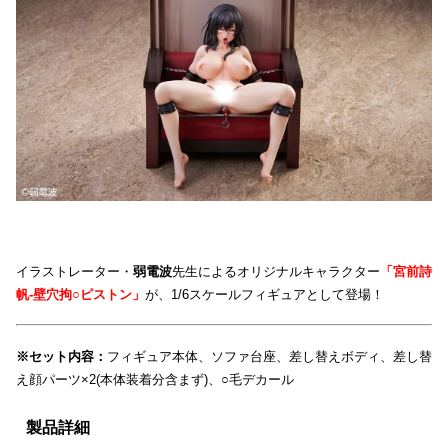
イラストレーター・
弱電波
先生によるオリジナルキャラクター
「宮前詩
帆-壁穴拘○ピストン」
が、1/6スケールフィギュアとして登場！
※セット内容：
フィギュア本体、ソファ台座、差し替えボディ、差し替
え顔パーツ×2(本体装着分含まず)、○毛デカール
製品詳細