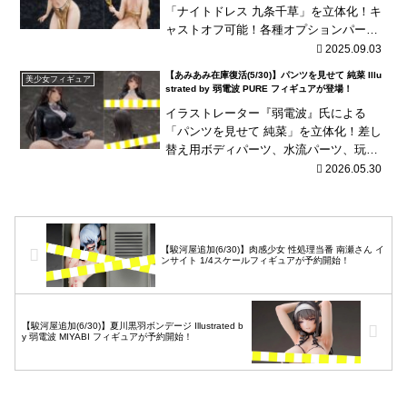
「ナイトドレス 九条千草」を立体化！キ
ャストオフ可能！各種オプションパーツ
が付属！
2025.09.03
【あみあみ在庫復活(5/30)】パンツを見せて 純菜 Illu
美少女フィギュア
strated by 弱電波 PURE フィギュアが登場！
イラストレーター『弱電波』氏による
「パンツを見せて 純菜」を立体化！差し
替え用ボディパーツ、水流パーツ、玩具
パーツなどが付属！海外商品は、発売が
2026.05.30
長期延期されたり、発売中止となる可能
性が国内商品と比べて...
【駿河屋追加(6/30)】肉感少女 性処理当番 南瀬さん イ
ンサイト 1/4スケールフィギュアが予約開始！
【駿河屋追加(6/30)】夏川黒羽ボンデージ Illustrated b
y 弱電波 MIYABI フィギュアが予約開始！