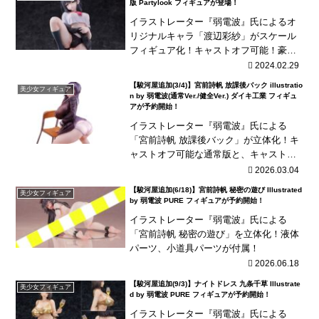
版 Partylook フィギュアが登場！
イラストレーター『弱電波』氏によるオ
リジナルキャラ「渡辺彩紗」がスケール
フィギュア化！キャストオフ可能！豪華
版は「30×60cmタペストリー」が付属！
2024.02.29
海外商品は、発売が長期延期されたり、
【駿河屋追加(3/4)】宮前詩帆 放課後バック illustratio
美少女フィギュア
発売中止となる...
n by 弱電波(通常Ver./健全Ver.) ダイキ工業 フィギュ
アが予約開始！
イラストレーター『弱電波』氏による
「宮前詩帆 放課後バック」が立体化！キ
ャストオフ可能な通常版と、キャストオ
フ不可な健全版の2種展開！
2026.03.04
【駿河屋追加(6/18)】宮前詩帆 秘密の遊び Illustrated
美少女フィギュア
by 弱電波 PURE フィギュアが予約開始！
イラストレーター『弱電波』氏による
「宮前詩帆 秘密の遊び」を立体化！液体
パーツ、小道具パーツが付属！
2026.06.18
【駿河屋追加(9/3)】ナイトドレス 九条千草 Illustrate
美少女フィギュア
d by 弱電波 PURE フィギュアが予約開始！
イラストレーター『弱電波』氏による