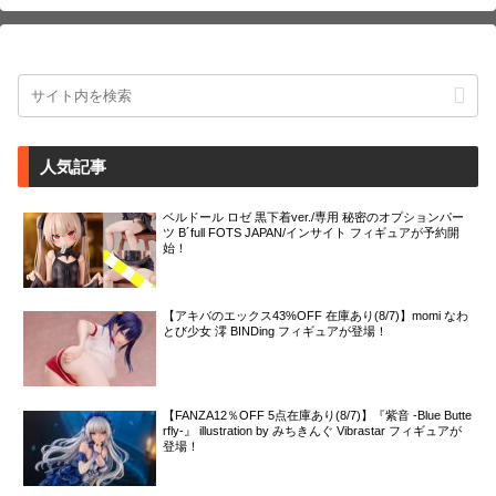
人気記事
ベルドール ロゼ 黒下着ver./専用 秘密のオプションパー
ツ B´full FOTS JAPAN/インサイト フィギュアが予約開
始！
【アキバのエックス43%OFF 在庫あり(8/7)】momi なわ
とび少女 澪 BINDing フィギュアが登場！
【FANZA12％OFF 5点在庫あり(8/7)】『紫音 -Blue Butte
rfly-』 illustration by みちきんぐ Vibrastar フィギュアが
登場！