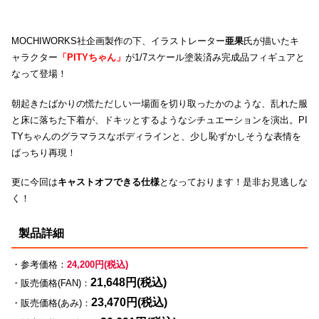
MOCHIWORKS社企画製作の下、イラストレーター
亜果
氏が描いたキ
ャラクター
「PITYちゃん」
が1/7スケール塗装済み完成品フィギュアと
なって登場！
朝起きたばかりの慌ただしい一場面を切り取ったかのような、乱れた服
と床に落ちた下着が、ドキッとするようなシチュエーションを演出。PI
TYちゃんのグラマラスなボディラインと、少し恥ずかしそうな表情を
ばっちり再現！
更に今回は
キャストオフできる仕様
となっております！是非お見逃しな
く！
製品詳細
・参考価格：
24,200円(税込)
21,648円(税込)
・販売価格(FAN)：
23,470円(税込)
・販売価格(あみ)：