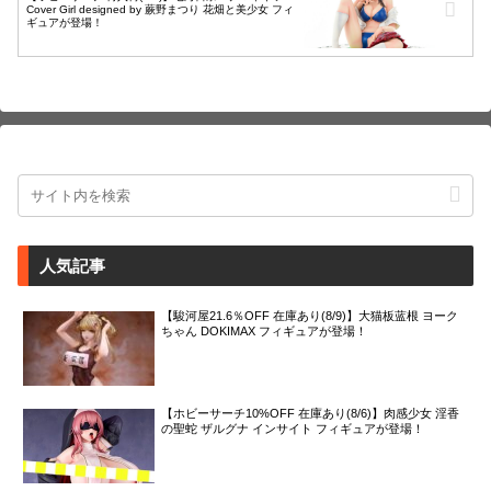
Cover Girl designed by 蕨野まつり 花畑と美少女 フィ
ギュアが登場！
人気記事
【駿河屋21.6％OFF 在庫あり(8/9)】大猫板蓝根 ヨーク
ちゃん DOKIMAX フィギュアが登場！
【ホビーサーチ10%OFF 在庫あり(8/6)】肉感少女 淫香
の聖蛇 ザルグナ インサイト フィギュアが登場！