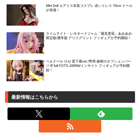
Mini Doll エアリス衣装コスプレ 赤いドレス 70cm ドール
が登場！
ライムライト・レモネードジャム「陽見恵凪」あみあみ
限定版/通常版 アリスグリント フィギュアが予約開始！
ベルドール ロゼ 黒下着ver./専用 秘密のオプションパー
ツ B´full FOTS JAPAN/インサイト フィギュアが予約開
始！
最新情報はこちらから