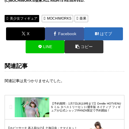
(C)MOCHIWORKS/亜果.ALL RIGHTS RESERVED.
美少女フィギュア
MOCHIWORKS
亜果
X
Facebook
はてブ
LINE
コピー
関連記事
関連記事は見つかりませんでした。
【予約期間：1月7日(水)19時まで】Ormille HOTVENU
S ミル タペストリーセット/通常版 ネイティブ フィギ
ュアが公式ショップ/FANZA限定で予約開始！
【ホビーサーチ 再入荷(1/7)】七海日奈：ナマイキッ！