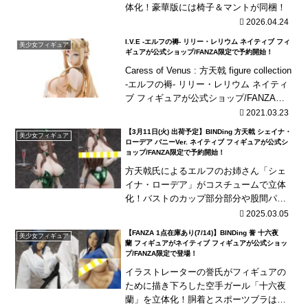
体化！豪華版には椅子＆マントが同梱！
2026.04.24
I.V.E -エルフの褥- リリー・レリウム ネイティブ フィ
美少女フィギュア
ギュアが公式ショップ/FANZA限定で予約開始！
Caress of Venus : 方天戟 figure collection
-エルフの褥- リリー・レリウム ネイティ
ブ フィギュアが公式ショップ/FANZA限
定で予約開始！胸パーツは柔らかい素
2021.03.23
材...
【3月11日(火) 出荷予定】BINDing 方天戟 シェイナ・
美少女フィギュア
ローデア バニーVer. ネイティブ フィギュアが公式シ
ョップ/FANZA限定で予約開始！
方天戟氏によるエルフのお姉さん「シェ
イナ・ローデア」がコスチュームで立体
化！バストのカップ部分部分や股間パー
ツはもちろんキャストオフ可能！
2025.03.05
【FANZA 1点在庫あり(7/14)】BINDing 誉 十六夜
美少女フィギュア
蘭 フィギュアがネイティブ フィギュアが公式ショッ
プ/FANZA限定で登場！
イラストレーターの誉氏がフィギュアの
ために描き下ろした空手ガール「十六夜
蘭」を立体化！胴着とスポーツブラは布