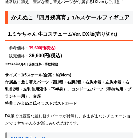
通常版に加え、豊富な差し替えパーツが付属するDXverもご用意！
かえぬこ『四月朔真宵』1/5スケールフィギュア
1.ミヤちゃん 牛コスチュームVer. DX版(売り切れ)
・参考価格：
39,600円(税込)
39,600円(税込)
・販売価格：
※2026年6月4日現在(送料・手数料別)
サイズ：1/5スケール(全高：約34cm)
付属品：差し替えパーツ（顔1種・右腕2種・右胸水着・左胸水着・右
乳首2種・左乳首用液体・下半身）、コンドームパーツ（手持ち用・ブ
ラジャー用）、台座
特典：かえぬこ氏イラストポストカード
DX版では豊富な差し替えパーツが付属し、さまざまなシチュエーショ
ンでミヤちゃんをお楽しみいただけます。