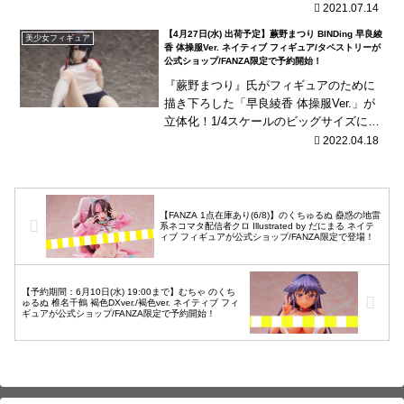
製で様々なシチュエーションが再現可
2021.07.14
能！空手家らしい鍛えられた腹筋に引き
【4月27日(水) 出荷予定】蕨野まつり BINDing 早良綾
美少女フィギュア
締まったボディも魅力...
香 体操服Ver. ネイティブ フィギュア/タペストリーが
公式ショップ/FANZA限定で予約開始！
『蕨野まつり』氏がフィギュアのために
描き下ろした「早良綾香 体操服Ver.」が
立体化！1/4スケールのビッグサイズに布
製体操服を使用！バニー姿の時とはちょ
2022.04.18
っと違う魅力的なボディをお楽しみくだ
さい！
【FANZA 1点在庫あり(6/8)】のくちゅるぬ 蠱惑の地雷
系ネコマタ配信者クロ Illustrated by だにまる ネイテ
ィブ フィギュアが公式ショップ/FANZA限定で登場！
【予約期間：6月10日(水) 19:00まで】むちゃ のくち
ゅるぬ 椎名千鶴 褐色DXver./褐色ver. ネイティブ フィ
ギュアが公式ショップ/FANZA限定で予約開始！