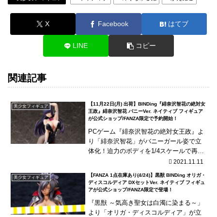
X
Facebook
はてブ
LINE
コピー
関連記事
【11月22日(月) 出荷】BINDing『緋奈沢智花の絶対女
美少女フィギュア
王政』緋奈沢智花 バニーVer. ネイティブ フィギュア
が公式ショップ/FANZA限定で予約開始！
PCゲーム『緋奈沢智花の絶対女王政』よ
り「緋奈沢智花」がバニーガール姿で立
体化！迫力のボディを1/4スケールで再
現！フィギュア用オリジナルオプション
2021.11.11
として「ペニバン」も付属！
【FANZA 1点在庫あり(4/24)】黒獣 BINDing オリガ・
美少女フィギュア
ディスコルディア DXセットVer. ネイティブ フィギュ
アが公式ショップ/FANZA限定で登場！
『黒獣 ～気高き聖女は白濁に染まる～」
より「オリガ・ディスコルディア」が立