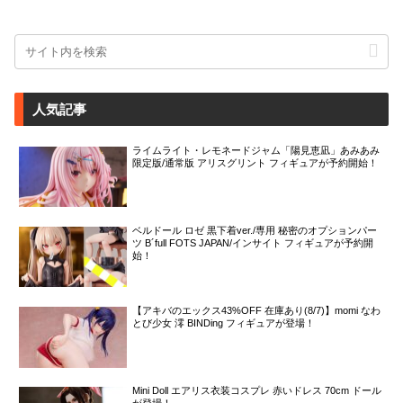
人気記事
ライムライト・レモネードジャム「陽見恵凪」あみあみ
限定版/通常版 アリスグリント フィギュアが予約開始！
ベルドール ロゼ 黒下着ver./専用 秘密のオプションパー
ツ B´full FOTS JAPAN/インサイト フィギュアが予約開
始！
【アキバのエックス43%OFF 在庫あり(8/7)】momi なわ
とび少女 澪 BINDing フィギュアが登場！
Mini Doll エアリス衣装コスプレ 赤いドレス 70cm ドール