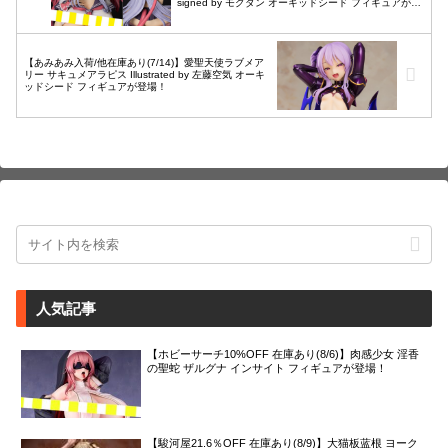
signed by モグダン オーキッドシード フィギュアが再
販で登場！
【あみあみ入荷/他在庫あり(7/14)】愛聖天使ラブメア
リー サキュメアラピス Illustrated by 左藤空気 オーキ
ッドシード フィギュアが登場！
人気記事
【ホビーサーチ10%OFF 在庫あり(8/6)】肉感少女 淫香
の聖蛇 ザルグナ インサイト フィギュアが登場！
【駿河屋21.6％OFF 在庫あり(8/9)】大猫板蓝根 ヨーク