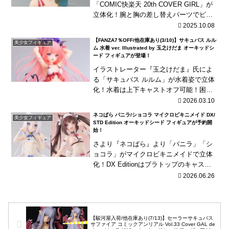
「COMIC快楽天 20th COVER GIRL」が
立体化！腕と胸の差し替えパーツでビキ
ニを外した状態にする事も可能！
2025.10.08
【FANZA7％OFF/他在庫あり(3/10)】サキュバス ルル
美少女フィギュア
ム 水着 ver. Illustrated by 玉之けだま オーキッドシ
ード フィギュアが登場！
イラストレーター『玉之けだま』氏によ
る「サキュバス ルルム」が水着姿で立体
化！水着は上下キャストオフ可能！困り
顔パーツが付属！
2026.03.10
ネコぱら バニラ/ショコラ マイクロビキニメイド DX/
美少女フィギュア
STD Edition オーキッドシード フィギュアが予約開
始！
さより『ネコぱら』より「バニラ」「シ
ョコラ」がマイクロビキニメイドで立体
化！DX Editionはブラトップのキャスト
オフが可能！
2026.06.26
【駿河屋入荷/他在庫あり(7/13)】セーラーサキュバス
サファイア コミックアンリアル Vol.33 Cover GAL de