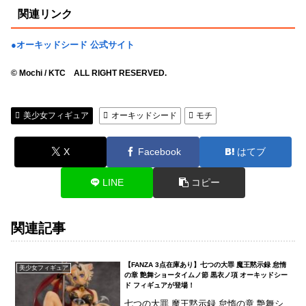
関連リンク
●オーキッドシード 公式サイト
© Mochi / KTC ALL RIGHT RESERVED.
美少女フィギュア
オーキッドシード
モチ
X
Facebook
はてブ
LINE
コピー
関連記事
【FANZA 3点在庫あり】七つの大罪 魔王黙示録 怠惰
美少女フィギュア
の章 艶舞ショータイムノ節 黒衣ノ項 オーキッドシー
ド フィギュアが登場！
七つの大罪 魔王黙示録 怠惰の章 艶舞シ