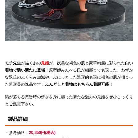
モチ先生
が描くあの
鬼姫
が、妖美な褐色の肌と豪華絢爛に彩られた
白い
着物で装い新たに登場！
原型師みんへる氏が細部まで表現した、わずか
な双丘のふくらみ加減や、ぷにっとした造形的表現に褐色の肌が相まっ
た造形美の逸品です！
ふんどしと着物はもちろん着脱可能！
陽が落ちる黄昏時の儚さを身に纏った新たな魅力の鬼姫をぜひじっくり
とご鑑賞下さい。
製品詳細
・参考価格：
20,350円(税込)