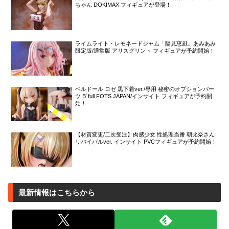
ちゃん DOKIMAX フィギュアが登場！
ライムライト・レモネードジャム「陽見恵凪」あみあみ
限定版/通常版 アリスグリント フィギュアが予約開始！
ベルドール ロゼ 黒下着ver./専用 秘密のオプションパー
ツ B´full FOTS JAPAN/インサイト フィギュアが予約開
始！
【材質変更/二次受注】肉感少女 性処理当番 朝比奈さん
リバイバルver. インサイト PVCフィギュアが予約開始！
最新情報はこちらから