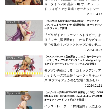
ョータイムノ節 黒衣ノ項 オーキッドシー
ド フィギュアが登場！オーキッドシード
の「怠惰の魔王ベルフェゴール」が、漆
2021.04.17
黒の衣装に真紅の羽衣を身に纏い再登
【FANZA16％OFF 3点在庫あり(5/7)】グリザイア：
美少女フィギュア
場！※キャス...
ファントムトリガー レナ（深見玲奈） オーキッドシ
ード フィギュア情報
『グリザイア：ファントムトリガー』よ
り「レナ（深見玲奈）」が大胆なビキニ
姿で立体化！バストとヒップの食い込み
がたまらない！
2023.05.07
【FANZA7％OFF 1点在庫あり(1/11)】セーラーサキ
美少女フィギュア
ュバス サファイア-ポイズンブラック- designed by
モグダン オーキッドシード フィギュアが登場！
モグダン先生による『コミックアンリア
ル』シリーズ第三弾「セーラーサキュバ
ス サファイア」が再び登場！艶かしい我
侭ボディに褐色の肌、金髪の髪で微笑む
2024.01.11
姿が魅力的！
【ホビーサーチ再入荷5%OFF 在庫あり(10/8)】COMI
美少女フィギュア
C快楽天 20th COVER GIRL illustrated by 村田蓮爾
オーキッドシード フィギュアが登場！
イラストレーター『村田蓮爾』氏による