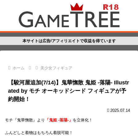
本サイトは広告/アフィリエイトで収益を得ています
ホーム
美少女フィギュア
【駿河屋追加(7/14)】鬼華憮散 鬼姫 -落陽- Illustr
ated by モチ オーキッドシード フィギュアが予
約開始！
2025.07.14
モチ『鬼華憮散』より
「鬼姫 -落陽-」
を立体化！
ふんどしと着物はもちろん着脱可能！