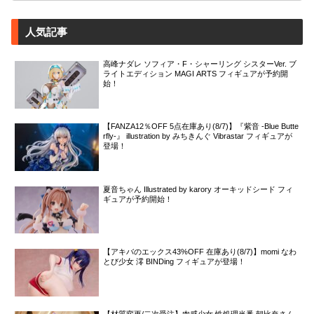
人気記事
高峰ナダレ ソフィア・F・シャーリング シスターVer. ブ
ライトエディション MAGI ARTS フィギュアが予約開
始！
【FANZA12％OFF 5点在庫あり(8/7)】『紫音 -Blue Butte
rfly-』 illustration by みちきんぐ Vibrastar フィギュアが
登場！
夏音ちゃん Illustrated by karory オーキッドシード フィ
ギュアが予約開始！
【アキバのエックス43%OFF 在庫あり(8/7)】momi なわ
とび少女 澪 BINDing フィギュアが登場！