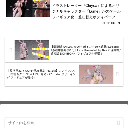
イラストレーター『Chrysa』によるオリ
ジナルキャラクター「Lume」がスケール
フィギュア化！差し替えボディパーツパ
ーツが付属！海外商品は、発売が長期延
2026.06.19
期されたり、発売中止となる可能性が国
内商品と比...
【豪華版 FANZA7％OFF ポイント30％還元(8,958pt)
1点在庫あり(3/13)】Li-za Illustrated by Bae.C 豪華版/
通常版 DOKIBOKKI フィギュアが登場！
【駿河屋31.7％OFF/他在庫あり(3/14)】シノビマスタ
ー 閃乱カグラ NEW LINK 月光 バニーVer. フリーイン
グ フィギュアが登場！