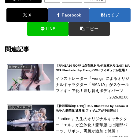
X
Facebook
はてブ
LINE
コピー
関連記事
【FANZA10％OFF 1点在庫あり/他在庫あり(2/6)】MA
美少女フィギュア
NTA Illustrated by Freng OMH フィギュアが登場！
イラストレーター『Freng』によるオリジ
ナルキャラクター「MANTA」がスケール
フィギュア化！差し替えボディパーツや
帽子パーツなどが付属！海外商品は、発
2026.02.06
売が長期延期されたり、発売中止となる
【駿河屋追加(11/19)】エル Illustrated by saitom O
美少女フィギュア
可能性が国...
MAHA 豪華版/通常版 フィギュアが予約開始！
『saitom』先生のオリジナルキャラクタ
ー「エル」が立体化！豪華版には頭部パ
ーツ、リボン、両腕が追加で付属！