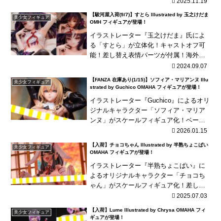
2025.11.19
【駿河屋入荷(9/7)】すとら Illustrated by 玉之けだま
美少女フィギュア
OMH フィギュアが登場！
イラストレーター『玉之けだま』氏によ
る「すとら」が立体化！キャストオフ可
能！差し替え表情パーツが付属！海外商
品は、発売が長期延期されたり、発売中
2024.09.07
止となる可能性が国内商品と比べて高い
【FANZA 在庫あり(1/15)】ソフィア・マリアンヌ Illu
美少女フィギュア
傾向にあり、輸入流通...
strated by Guchico OMAHA フィギュアが登場！
イラストレーター『Guchico』によるオリ
ジナルキャラクター「ソフィア・マリア
ンヌ」がスケールフィギュア化！ベール
とボディスーツのみキャストオフ可能！
2026.01.15
海外商品は、発売が長期延期されたり、
【入荷】チョコちゃん Illustrated by 半熟ちょこぱい
美少女フィギュア
発売中止とな...
OMAHA フィギュアが登場！
イラストレーター『半熟ちょこぱい』に
よるオリジナルキャラクター「チョコち
ゃん」がスケールフィギュア化！差し替
え胸パーツ、差し替え下半身パーツなど
2025.07.03
が付属！海外商品は、発売が長期延期さ
【入荷】Lume Illustrated by Chrysa OMAHA フィ
美少女フィギュア
れたり、発売中止とな...
ギュアが登場！