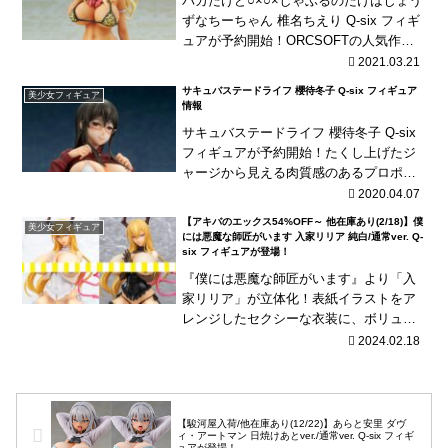
バカだけど○×○×しゃぶるのだけはじょう
ずなちーちゃん 椎名ちえり Q-six フィギ
ュアが予約開始！ORCSOFTの人気作品
より「椎名ちえり」をQ-sixが立体化！通
2021.03.21
常バージョンに水着の色がスカイブ...
サキュバステードライフ 櫻待冬子 Q-six フィギュア
美少女フィギュア
情報
サキュバステードライフ 櫻待冬子 Q-six
フィギュアが予約開始！たくし上げたジ
ャージから見える肉質感のあるプロポー
ションが魅力的！シークレットバストパ
2020.04.07
ーツも同梱！
【アキバのエックス54%OFF～ 他在庫あり(2/18)】僕
美少女フィギュア
には悪魔な師匠がいます 入家リリア 純白/通常ver. Q-
six フィギュアが登場！
『僕には悪魔な師匠がいます』より「入
家リリア」が立体化！表紙イラストをア
レンジしたセクシーな衣装に、ボリュー
ム満点なお胸やお尻が魅力的！
2024.02.18
【駿河屋入荷/他在庫あり(12/22)】あらと安里 ダヴ
ィ・アートマン 日焼けあとver./通常ver. Q-six フィギ
ュアが登場！