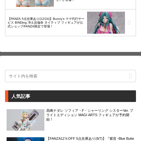
【FANZA 5点在庫あり(12/24)】Bunny’s ママ代行サー
ビス BINDing 浄土浜伽奈 ネイティブ フィギュアが公
式ショップ/FANZA限定で登場！
人気記事
高峰ナダレ ソフィア・F・シャーリング シスターVer. ブ
ライトエディション MAGI ARTS フィギュアが予約開
始！
【FANZA12％OFF 5点在庫あり(8/7)】『紫音 -Blue Butte