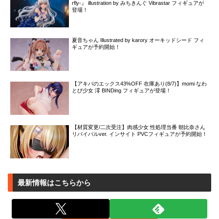
rfly-』 illustration by みちきんぐ Vibrastar フィギュアが
登場！
夏音ちゃん Illustrated by karory オーキッドシード フィ
ギュアが予約開始！
【アキバのエックス43%OFF 在庫あり(8/7)】momi なわ
とび少女 澪 BINDing フィギュアが登場！
【材質変更/二次受注】肉感少女 性処理当番 朝比奈さん
リバイバルver. インサイト PVCフィギュアが予約開始！
最新情報はこちらから