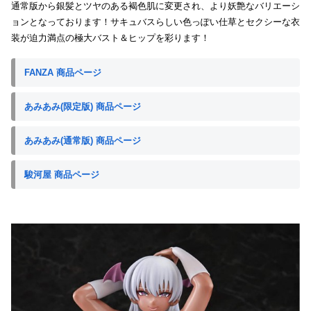
通常版から銀髪とツヤのある褐色肌に変更され、より妖艶なバリエーシ
ョンとなっております！サキュバスらしい色っぽい仕草とセクシーな衣
装が迫力満点の極大バスト＆ヒップを彩ります！
FANZA 商品ページ
あみあみ(限定版) 商品ページ
あみあみ(通常版) 商品ページ
駿河屋 商品ページ