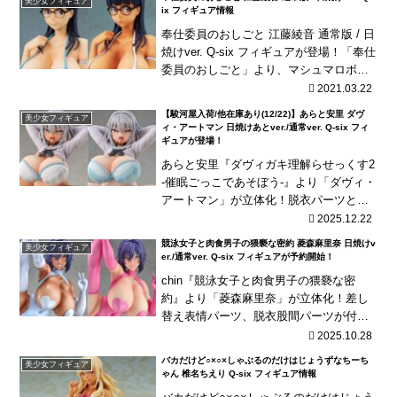
美少女フィギュア
ix フィギュア情報
奉仕委員のおしごと 江藤綾音 通常版 / 日
焼けver. Q-six フィギュアが登場！「奉仕
委員のおしごと」より、マシュマロボデ
ィの「江藤綾音」を通常版と日焼けver.で
2021.03.22
立体化！
【駿河屋入荷/他在庫あり(12/22)】あらと安里 ダヴ
美少女フィギュア
ィ・アートマン 日焼けあとver./通常ver. Q-six フィ
ギュアが登場！
あらと安里『ダヴィガキ理解らせっくす2
-催眠ごっこであそぼう-』より「ダヴィ・
アートマン」が立体化！脱衣パーツと催
眠表情パーツ、落書きデカールも付属！
2025.12.22
競泳女子と肉食男子の猥褻な密約 菱森麻里奈 日焼けv
美少女フィギュア
er./通常ver. Q-six フィギュアが予約開始！
chin『競泳女子と肉食男子の猥褻な密
約』より「菱森麻里奈」が立体化！差し
替え表情パーツ、脱衣股間パーツが付
属！
2025.10.28
バカだけど○×○×しゃぶるのだけはじょうずなちーち
美少女フィギュア
ゃん 椎名ちえり Q-six フィギュア情報