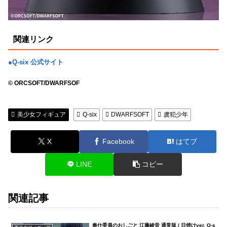
関連リンク
●Q-six 公式サイト
© ORCSOFT/DWARFSOF
美少女フィギュア
Q-six
DWARFSOFT
虞犯少年
X
Facebook
はてブ
LINE
コピー
関連記事
奉仕委員のおしごと 江藤綾音 通常版 / 日焼けver. Q-s