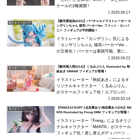
ケールの2種展開！
2025.06.17
【駿河屋追加(4/22)】バーチャルイラストレーター カ
美少女フィギュア
ンザリンちゃん 猫耳パーカーVer. ファット・カンパ
ニー フィギュアが予約開始！
イラトレーター『カンザリン』氏による
「カンザリンちゃん 猫耳パーカーVer.」
が立体化！パーカーは着脱可能。更にビ
キニパーツの一部も着脱可能！
2026.04.22
【駿河屋入荷(3/14)】くるみぷりん Illustrated by 秋
美少女フィギュア
絵あき OMAHA フィギュアが登場！
イラストレーター『秋絵あき』によるオ
リジナルキャラクター「くるみぷりん」
がスケールフィギュア化！エプロンのキ
ャストオフ可能！海外商品は、発売が長
2026.03.14
期延期されたり、発売中止となる可能性
【FANZA10％OFF 1点在庫あり/他在庫あり(2/6)】MA
美少女フィギュア
が国内商品と比べて高...
NTA Illustrated by Freng OMH フィギュアが登場！
イラストレーター『Freng』によるオリジ
ナルキャラクター「MANTA」がスケール
フィギュア化！差し替えボディパーツや