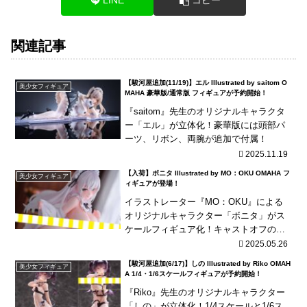
LINE
コピー
関連記事
【駿河屋追加(11/19)】エル Illustrated by saitom O
美少女フィギュア
MAHA 豪華版/通常版 フィギュアが予約開始！
『saitom』先生のオリジナルキャラクタ
ー「エル」が立体化！豪華版には頭部パ
ーツ、リボン、両腕が追加で付属！
2025.11.19
【入荷】ボニタ Illustrated by MO：OKU OMAHA フ
美少女フィギュア
ィギュアが登場！
イラストレーター『MO：OKU』による
オリジナルキャラクター「ボニタ」がス
ケールフィギュア化！キャストオフの差
し替えパーツも付属！海外商品は、発売
2025.05.26
が長期延期されたり、発売中止となる可
【駿河屋追加(6/17)】しの Illustrated by Riko OMAH
美少女フィギュア
能性が国内商品と比...
A 1/4・1/6スケールフィギュアが予約開始！
『Riko』先生のオリジナルキャラクター
「しの」が立体化！1/4スケールと1/6ス