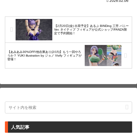
帽子パーツなどが付属！海外商品は、発
2026.02.06
売が長期延期されたり、発売中止となる
可能性が国...
【2月20日(金) 出荷予定】あるぷ BINDing 三芳 バニー
Ver. ネイティブ フィギュアが公式ショップ/FANZA限
定で予約開始！
【あみあみ30%OFF/他在庫あり(2/15)】もう一回やろ
うか？ YUKI illustration by ジョノ Vivify フィギュアが
登場！
人気記事