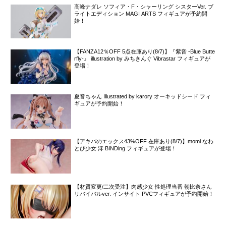
高峰ナダレ ソフィア・F・シャーリング シスターVer. ブ
ライトエディション MAGI ARTS フィギュアが予約開
始！
【FANZA12％OFF 5点在庫あり(8/7)】『紫音 -Blue Butte
rfly-』 illustration by みちきんぐ Vibrastar フィギュアが
登場！
夏音ちゃん Illustrated by karory オーキッドシード フィ
ギュアが予約開始！
【アキバのエックス43%OFF 在庫あり(8/7)】momi なわ
とび少女 澪 BINDing フィギュアが登場！
【材質変更/二次受注】肉感少女 性処理当番 朝比奈さん
リバイバルver. インサイト PVCフィギュアが予約開始！