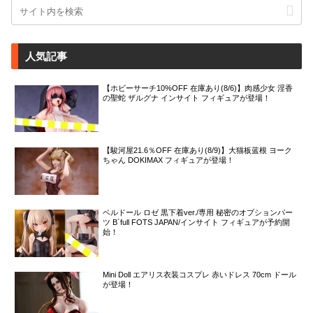
人気記事
【ホビーサーチ10%OFF 在庫あり(8/6)】肉感少女 淫香
の聖蛇 ザルグナ インサイト フィギュアが登場！
【駿河屋21.6％OFF 在庫あり(8/9)】大猫板蓝根 ヨーク
ちゃん DOKIMAX フィギュアが登場！
ベルドール ロゼ 黒下着ver./専用 秘密のオプションパー
ツ B´full FOTS JAPAN/インサイト フィギュアが予約開
始！
Mini Doll エアリス衣装コスプレ 赤いドレス 70cm ドール
が登場！