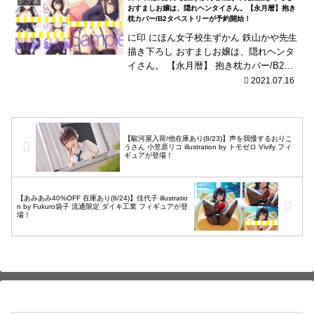
グッズ
の絵柄...
おすましお嬢は、隠れヘンタイさん。【永月暦】抱き
枕カバー/B2タペストリーが予約開始！
に印 にほん女子校生ずかん 鉄山かや先生
描き下ろし おすましお嬢は、隠れヘンタ
イさん。 【永月暦】 抱き枕カバー/B2タ
ペストリーが予約開始！
2021.07.16
【駿河屋入荷/他在庫あり(8/23)】声を我慢するおりこ
うさん 小笠原リコ illustration by トモゼロ Vivify フィ
ギュアが登場！
【あみあみ40%OFF 在庫あり(8/24)】佳代子 illustratio
n by Fukuro袋子 流通限定 ダイキ工業 フィギュアが登
場！