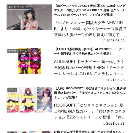
描き下ろし妹JK「越前今日子」の抱き枕
【ホビーストック30%OFF/他在庫あり(6/28)】シノビ
美少女フィギュア
カバー...
マスター 閃乱カグラ NEW LINK 1/4 斑鳩 セクシーナ
ース ver. ホビーストック フィギュアが登場！
『シノビマスター 閃乱カグラ NEW LIN
K』より「斑鳩」がセクシーナース服姿で
立体化！胸パーツの差し替えに加えてス
カートの取り外しが可能！
2025.06.28
【FANZA 3点在庫あり(6/25)】ALICESOFT ドーナド
美少女フィギュア
ーナ 菊千代しろくろ抱き枕カバー が登場！
ALICESOFT ドーナドーナ 菊千代しろく
ろ抱き枕カバーが登場！RPG『ドーナド
ーナ いっしょにわるいことをしよう』よ
り「菊千代」の抱き枕カバーです。キャ
2021.06.25
ラクターデザインを担当した魚介氏描き
【入荷】HOOKSOFT「ゆびさきコネクション 夏歩/伊
グッズ
おろし...
織 抱き枕カバー」「ゆびさきコネクション B2タペス
トリー」が登場！
HOOKSOFT「ゆびさきコネクション 夏
歩/伊織 抱き枕カバー」「ゆびさきコネク
ション B2タペストリー」が登場！『ゆび
さきコネクション』より「夏歩」と「伊
2021.07.31
織」の抱き枕カバー、サウンドトラック
に印 にほん女子校生ずかん 鉄山かや先生描き下ろし