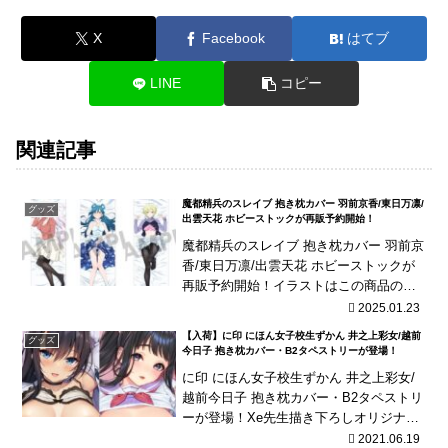
X
Facebook
はてブ
LINE
コピー
関連記事
魔都精兵のスレイブ 抱き枕カバー 羽前京香/東日万凛/
グッズ
出雲天花 ホビーストックが再販予約開始！
魔都精兵のスレイブ 抱き枕カバー 羽前京
香/東日万凛/出雲天花 ホビーストックが
再販予約開始！イラストはこの商品のた
めの描き下ろし！
2025.01.23
【入荷】に印 にほん女子校生ずかん 井之上彩女/越前
グッズ
今日子 抱き枕カバー・B2タペストリーが登場！
に印 にほん女子校生ずかん 井之上彩女/
越前今日子 抱き枕カバー・B2タペストリ
ーが登場！Xe先生描き下ろしオリジナル
JK「井之上彩女」と、柾見ちえ先生最新
2021.06.19