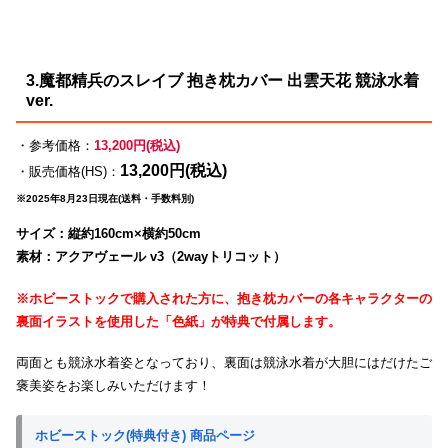
3.魔都精兵のスレイブ 抱き枕カバー 出雲天花 競泳水着
ver.
・参考価格：
13,200円(税込)
13,200円(税込)
・販売価格(HS)：
※2025年8月23日現在(送料・手数料別)
サイズ：縦約160cm×横約50cm
素材：アクアヴェール v3（2wayトリコット）
※ホビーストックで購入された方に、抱き枕カバーの各キャラクターの
裏面イラストを使用した「色紙」が特典で付属します。
両面とも競泳水着姿となっており、裏面は競泳水着が大胆にはだけたご
褒美姿をお楽しみいただけます！
ホビーストック(特典付き) 商品ページ