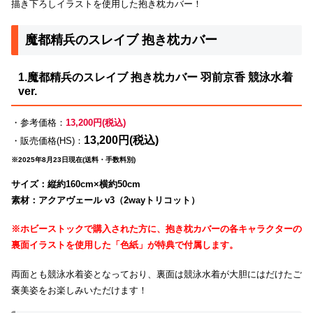
描き下ろしイラストを使用した抱き枕カバー！
魔都精兵のスレイブ 抱き枕カバー
1.魔都精兵のスレイブ 抱き枕カバー 羽前京香 競泳水着
ver.
・参考価格：
13,200円(税込)
13,200円(税込)
・販売価格(HS)：
※2025年8月23日現在(送料・手数料別)
サイズ：縦約160cm×横約50cm
素材：アクアヴェール v3（2wayトリコット）
※ホビーストックで購入された方に、抱き枕カバーの各キャラクターの
裏面イラストを使用した「色紙」が特典で付属します。
両面とも競泳水着姿となっており、裏面は競泳水着が大胆にはだけたご
褒美姿をお楽しみいただけます！