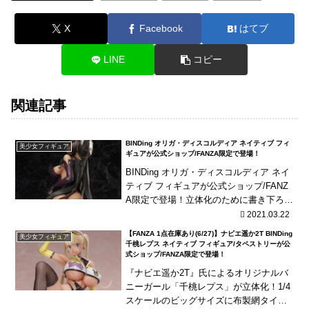
X
Facebook
はてブ
LINE
コピー
関連記事
BINDing オリガ・ディスコルディア ネイティブ フィ
美少女フィギュア
ギュアが公式ショップ/FANZA限定で登場！
BINDing オリガ・ディスコルディア ネイ
ティブ フィギュアが公式ショップ/FANZ
A限定で登場！立体化のために書き下ろさ
れたイラストそのままに造形！付属の水
2021.03.22
転写デカールで腹部の文様が再現可能！
【FANZA 1点在庫あり(6/27)】ナビエ遥か2T BINDing
美少女フィギュア
千桃レプス ネイティブ フィギュア/タペストリーが公
式ショップ/FANZA限定で登場！
『ナビエ遥か2T』氏によるオリジナルバ
ニーガール「千桃レプス」が立体化！1/4
スケールのビッグサイズに布製網タイツ