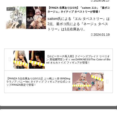
2026.06.17
【FANZA 在庫あり(1/19)】「saitom エル」「釜ボコ
グッズ
ネージュ」ネイティブ タペストリーが登場！
saitom氏による『エル タペストリー』は
2点、釜ボコ氏による『ネージュ タペス
トリー』は1点在庫あり。
2024.01.19
【ホビーサーチ再入荷】クイーンズブレイド リベリオ
ン 異端審問官シギィ ver.DARKNESS/The Color of Blo
od オルカトイズ フィギュアが登場！
【FANZA 5点在庫あり(10/11)】ぷぅ崎ぷぅ奈 BINDing
ララノア バニーVer. ネイティブ フィギュアが公式ショ
ップ/FANZA限定で登場！