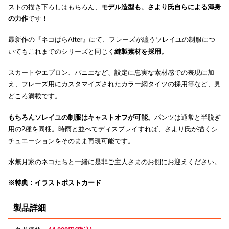
ストの描き下ろしはもちろん、
モデル造型も、さより氏自らによる渾身
の力作
です！
最新作の『ネコぱらAfter』にて、フレーズが纏うソレイユの制服につ
いてもこれまでのシリーズと同じく
縫製素材を採用。
スカートやエプロン、パニエなど、設定に忠実な素材感での表現に加
え、フレーズ用にカスタマイズされたカラー網タイツの採用等など、見
どころ満載です。
もちろんソレイユの制服はキャストオフが可能。
パンツは通常と半脱ぎ
用の2種を同梱。時雨と並べてディスプレイすれば、さより氏が描くシ
チュエーションをそのまま再現可能です。
水無月家のネコたちと一緒に是非ご主人さまのお側にお迎えください。
※特典：イラストポストカード
製品詳細