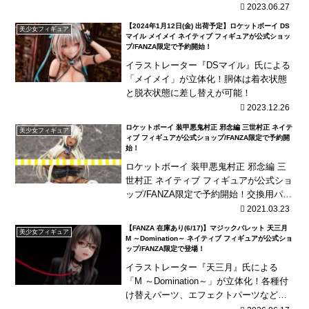
を使用！
2023.06.27
【2024年1月12日(金) 出荷予定】ロケットボーイ DS
美少女フィギュア
マイル メイメイ ネイティブ フィギュアが公式ショッ
プ/FANZA限定で予約開始！
イラストレーター『DSマイル』氏による
「メイメイ」が立体化！胴体は着衣状態
と脱衣状態に差し替えが可能！
2023.12.26
ロケットボーイ 装甲悪鬼村正 邪念編 三世村正 ネイテ
美少女フィギュア
ィブ フィギュアが公式ショップ/FANZA限定で予約開
始！
ロケットボーイ 装甲悪鬼村正 邪念編 三
世村正 ネイティブ フィギュアが公式ショ
ップ/FANZA限定で予約開始！交換用パー
ツとして目隠し状態の顔パーツと下半身
2021.03.23
パーツが付属！
【FANZA 在庫あり(6/17)】マジックバレット 天三月
美少女フィギュア
M ～Domination～ ネイティブ フィギュアが公式ショ
ップ/FANZA限定で登場！
イラストレーター『天三月』氏による
「M ～Domination～」が立体化！各種付
け替えパーツ、エフェクトパーツなどが
付属！