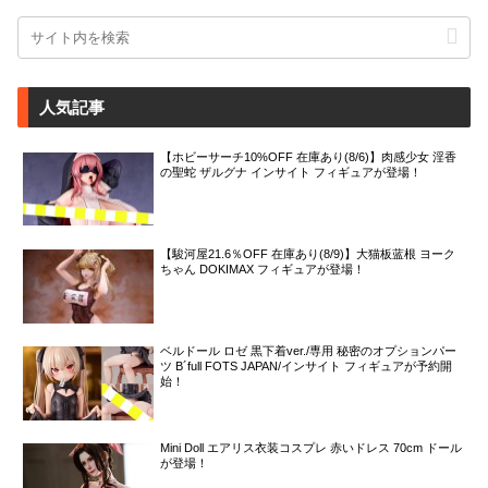
人気記事
【ホビーサーチ10%OFF 在庫あり(8/6)】肉感少女 淫香
の聖蛇 ザルグナ インサイト フィギュアが登場！
【駿河屋21.6％OFF 在庫あり(8/9)】大猫板蓝根 ヨーク
ちゃん DOKIMAX フィギュアが登場！
ベルドール ロゼ 黒下着ver./専用 秘密のオプションパー
ツ B´full FOTS JAPAN/インサイト フィギュアが予約開
始！
Mini Doll エアリス衣装コスプレ 赤いドレス 70cm ドール
が登場！