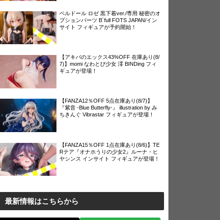
ベルドール ロゼ 黒下着ver./専用 秘密のオ
プションパーツ B´full FOTS JAPAN/イン
サイト フィギュアが予約開始！
【アキバのエックス43%OFF 在庫あり(8/
7)】momi なわとび少女 澪 BINDing フィ
ギュアが登場！
【FANZA12％OFF 5点在庫あり(8/7)】
『紫音 -Blue Butterfly-』 illustration by み
ちきんぐ Vibrastar フィギュアが登場！
【FANZA15％OFF 1点在庫あり(8/6)】TE
Rテア『オナホうりの少女2』ルーナ・ヒ
ヤシンス インサイト フィギュアが登場！
最新情報はこちらから