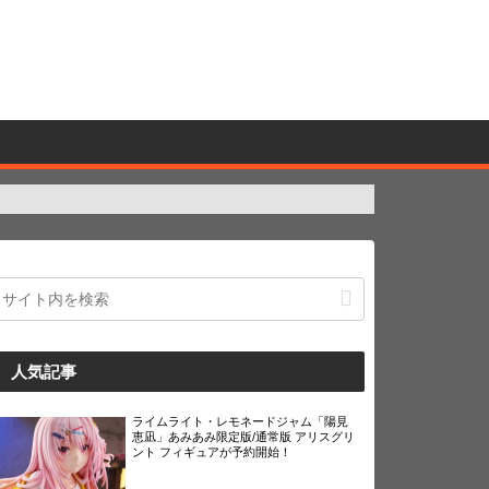
人気記事
ライムライト・レモネードジャム「陽見
恵凪」あみあみ限定版/通常版 アリスグリ
ント フィギュアが予約開始！