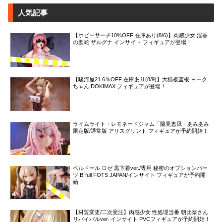
人気記事
【ホビーサーチ10%OFF 在庫あり(8/6)】肉感少女 淫香
の聖蛇 ザルグナ インサイト フィギュアが登場！
【駿河屋21.6％OFF 在庫あり(8/9)】大猫板蓝根 ヨーク
ちゃん DOKIMAX フィギュアが登場！
ライムライト・レモネードジャム「陽見恵凪」あみあみ
限定版/通常版 アリスグリント フィギュアが予約開始！
ベルドール ロゼ 黒下着ver./専用 秘密のオプションパー
ツ B´full FOTS JAPAN/インサイト フィギュアが予約開
始！
【材質変更/二次受注】肉感少女 性処理当番 朝比奈さん
リバイバルver. インサイト PVCフィギュアが予約開始！