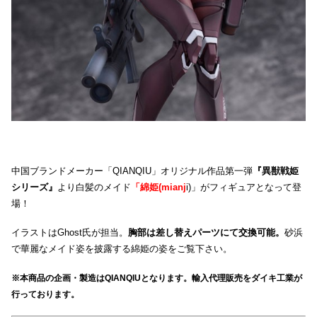
中国ブランドメーカー「QIANQIU」オリジナル作品第一弾
『異獣戦姫
シリーズ』
より白髪のメイド
「綿姫(mianj
i)」がフィギュアとなって登
場！
イラストはGhost氏が担当。
胸部は差し替えパーツにて交換可能。
砂浜
で華麗なメイド姿を披露する綿姫の姿をご覧下さい。
※本商品の企画・製造はQIANQIUとなります。輸入代理販売をダイキ工業が
行っております。