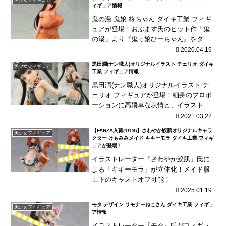
ィギュア情報
鬼の湯 鬼娘 柊ちゃん ダイキ工業 フィギ
ュアが登場！おぶます氏のヒット作「鬼
の湯」より『鬼っ娘ひーちゃん』をダイ
キ工業が立体化！
2020.04.19
黒田潤(ナン職人)オリジナルイラスト チェリオ ダイキ
美少女フィギュア
工業 フィギュア情報
黒田潤(ナン職人)オリジナルイラスト チ
ェリオ フィギュアが登場！細身のプロポ
ーションに高飛車な表情と、イラストの
イメージそのままに造形！
2021.03.22
【FANZA入荷(1/19)】さわやか鮫肌オリジナルキャラ
美少女フィギュア
クター けもみみメイド キキーモラ ダイキ工業 フィギ
ュアが登場！
イラストレーター『さわやか鮫肌』氏に
よる「キキーモラ」が立体化！メイド服
上下のキャストオフ可能！
2025.01.19
モタ デザイン サモナーねこさん ダイキ工業 フィギュ
美少女フィギュア
ア情報
イラストレーター『モタ』氏がフィギュ