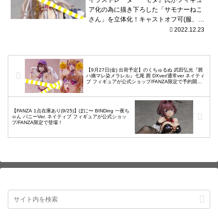
ア化の為に描き下ろした「サモナーねこ
さん」を立体化！キャストオフ可(服、パ
ンツ)！
2022.12.23
【9月27日(金) 出荷予定】のくちゅるぬ 武田弘光『茜
ハ摘マレ染メラレル』七尾 茜 DXver/通常ver ネイティ
ブ フィギュアが公式ショップ/FANZA限定で予約開
始！
【FANZA 1点在庫あり(9/25)】ぼに〜 BINDing 一夜ち
ゃん バニーVer. ネイティブ フィギュアが公式ショッ
プ/FANZA限定で登場！