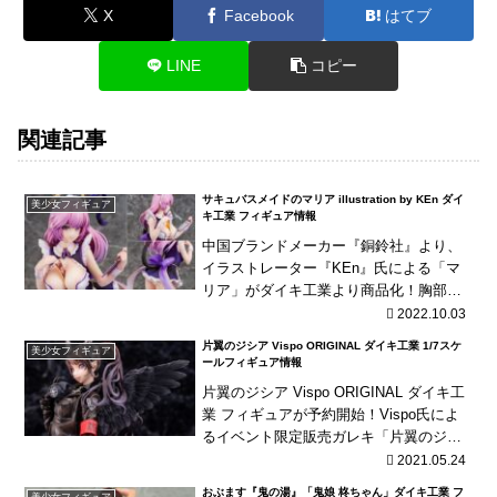
X
Facebook
はてブ
LINE
コピー
関連記事
サキュバスメイドのマリア illustration by KEn ダイ
美少女フィギュア
キ工業 フィギュア情報
中国ブランドメーカー『銅鈴社』より、
イラストレーター『KEn』氏による「マ
リア」がダイキ工業より商品化！胸部の
差し替えパーツに台座・椅子パーツが付
2022.10.03
属！
片翼のジシア Vispo ORIGINAL ダイキ工業 1/7スケ
美少女フィギュア
ールフィギュア情報
片翼のジシア Vispo ORIGINAL ダイキ工
業 フィギュアが予約開始！Vispo氏によ
るイベント限定販売ガレキ「片翼のジシ
ア」がイキ工業より商品化！
2021.05.24
おぶます『鬼の湯』「鬼娘 柊ちゃん」ダイキ工業 フ
美少女フィギュア